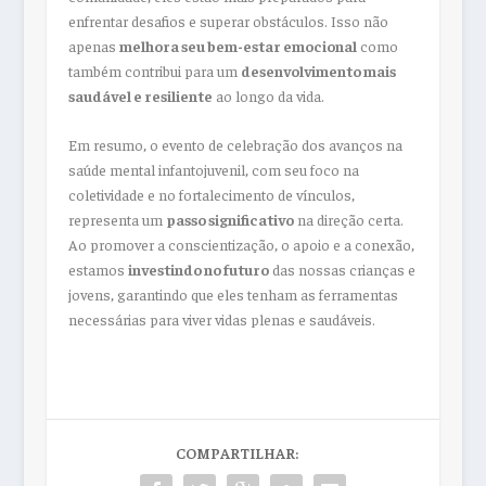
enfrentar desafios e superar obstáculos. Isso não
apenas
melhora seu bem-estar emocional
como
também contribui para um
desenvolvimento mais
saudável e resiliente
ao longo da vida.
Em resumo, o evento de celebração dos avanços na
saúde mental infantojuvenil, com seu foco na
coletividade e no fortalecimento de vínculos,
representa um
passo significativo
na direção certa.
Ao promover a conscientização, o apoio e a conexão,
estamos
investindo no futuro
das nossas crianças e
jovens, garantindo que eles tenham as ferramentas
necessárias para viver vidas plenas e saudáveis.
COMPARTILHAR: