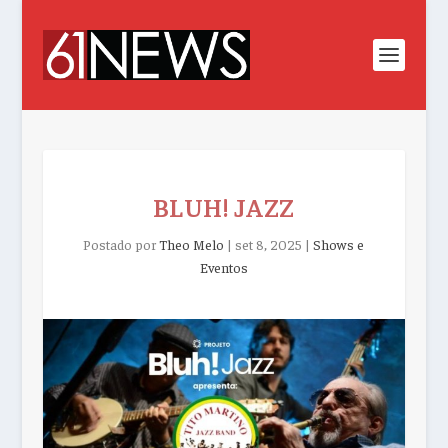
BLUH! JAZZ
Postado por
Theo Melo
|
set 8, 2025
|
Shows e
Eventos