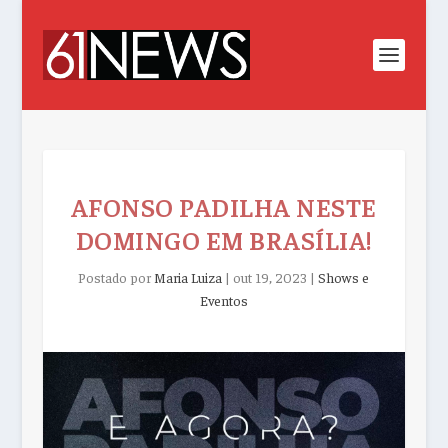
AFONSO PADILHA NESTE
DOMINGO EM BRASÍLIA!
Postado por
Maria Luiza
|
out 19, 2023
|
Shows e
Eventos