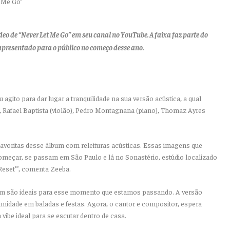
deo de “
Never Let Me Go”
em seu canal no YouTube. A faixa faz parte do
apresentado para o público no começo desse ano.
 agito para dar lugar a tranquilidade na sua versão acústica, a qual
 Rafael Baptista (violão), Pedro Montagnana (piano), Thomaz Ayres
avoritas desse álbum com releituras acústicas. Essas imagens que
eçar, se passam em São Paulo e lá no Sonastério, estúdio localizado
eset’”, comenta Zeeba.
m são ideais para esse momento que estamos passando. A versão
imidade em baladas e festas. Agora, o cantor e compositor, espera
vibe ideal para se escutar dentro de casa.