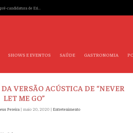
ré-candidatura de Eri...
SHOWS E EVENTOS
SAÚDE
GASTRONOMIA
PO
 DA VERSÃO ACÚSTICA DE “NEVER
LET ME GO”
eus Pereira
|
maio 20, 2020
|
Entretenimento