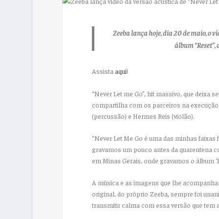
Zeeba
lança hoje, dia 20 de maio, o ví
álbum “Reset”, 
Assista
aqui
!
“Never Let me Go”, hit massivo, que deixa seu
compartilha com os parceiros na execução,
(percussão) e Hermes Reis (violão).
“Never Let Me Go é uma das minhas faixas f
gravamos um pouco antes da quarentena com
em Minas Gerais, onde gravamos o álbum ‘R
A música e as imagens que lhe acompanha
original, do próprio Zeeba, sempre foi unan
transmitir calma com essa versão que tem a 