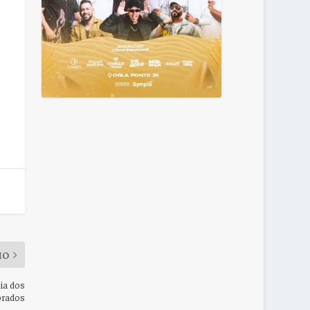
MO
ia dos
rados