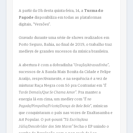
A partir da 0h desta quinta-feira, 14, a
Turma do
Pagode
disponibiliza em todas as plataformas
digitais, “Versões”.
Gravado durante uma série de shows realizados em
Porto Seguro, Bahia, no final de 2019, o trabalho traz
medleys de grandes sucessos da música brasileira.
A abertura é com a dobradinha
“Oração/Atrasadinha”
,
sucessos de A Banda Mais Bonita da Cidade e Felipe
Araújo, respectivamente, e na sequência é a vez de
misturar Raça Negra com Só pra Contrariar em
“É
Tarde Demais/Que Se Chama Amor”
. Pra manter a
energia lá em cima, um medley com
“É no
Pagode/Pimpolho/Fricote/Dança do Bole Bole”
, músicas
que conquistaram o país nas vozes de Exaltasamba e
Art Popular. O pot-pourri
“Tá Escrito/Ana
Júlia/Descobridor dos Sete Mares”
fecha o EP unindo o
samba do Revelação com o pop rock de Los