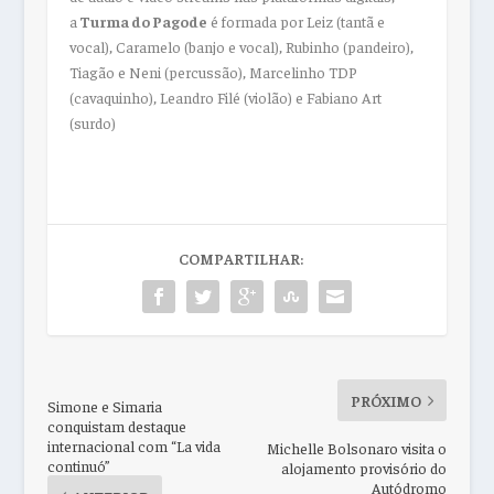
a
Turma do Pagode
é formada por Leiz (tantã e
vocal), Caramelo (banjo e vocal), Rubinho (pandeiro),
Tiagão e Neni (percussão), Marcelinho TDP
(cavaquinho), Leandro Filé (violão) e Fabiano Art
(surdo)
COMPARTILHAR:
PRÓXIMO
Simone e Simaria
conquistam destaque
internacional com “La vida
Michelle Bolsonaro visita o
continuó”
alojamento provisório do
Autódromo