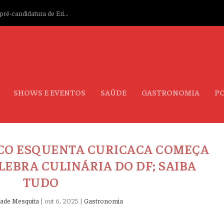
ré-candidatura de Eri...
SHOWS E EVENTOS
SAÚDE
GASTRONOMIA
PO
CO ESQUENTA CURICACA COMEÇA
LEBRA CULINÁRIA DO DF; SAIBA
TUDO
Jade Mesquita
|
out 6, 2025
|
Gastronomia