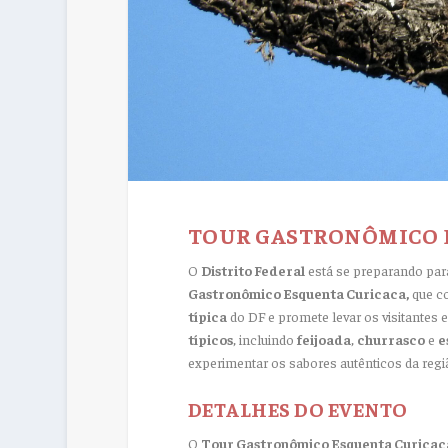
TOUR GASTRONÔMICO 
O
Distrito Federal
está se preparando par
Gastronômico Esquenta Curicaca,
que co
típica
do DF e promete levar os visitante
típicos
, incluindo
feijoada
,
churrasco
e
e
experimentar os sabores autênticos da regi
DETALHES DO EVENTO
O
Tour Gastronômico Esquenta Curicac