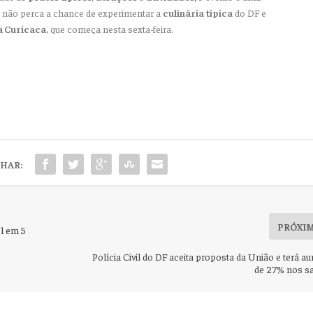
, não perca a chance de experimentar a
culinária típica
do DF e
a Curicaca
, que começa nesta sexta-feira.
HAR:
PRÓXI
ol em 5
Polícia Civil do DF aceita proposta da União e terá 
de 27% nos sa