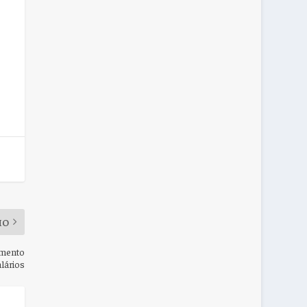
MO
aumento
lários