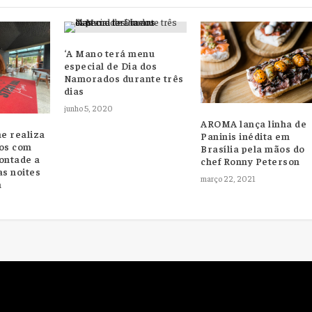
‘A Mano terá menu
especial de Dia dos
Namorados durante três
dias
junho 5, 2020
AROMA lança linha de
me realiza
Paninis inédita em
hos com
Brasília pela mãos do
ontade a
chef Ronny Peterson
as noites
março 22, 2021
a