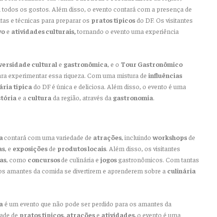
 todos os gostos. Além disso, o evento contará com a presença de
tas e técnicas para preparar os
pratos típicos
do DF. Os visitantes
vo
e
atividades culturais,
tornando o evento uma experiência
versidade cultural
e
gastronômica
, e o
Tour Gastronômico
ra experimentar essa riqueza. Com uma mistura de
influências
ária típica
do DF é única e deliciosa. Além disso, o evento é uma
stória
e a
cultura
da região, através da
gastronomia
.
ca
contará com uma variedade de
atrações
, incluindo
workshops
de
as
, e
exposições
de
produtos locais
. Além disso, os visitantes
as
, como
concursos
de culinária e
jogos
gastronômicos. Com tantas
os amantes da comida se divertirem e aprenderem sobre a
culinária
a
é um evento que não pode ser perdido para os amantes da
dade de
pratos típicos
,
atrações
e
atividades,
o evento é uma