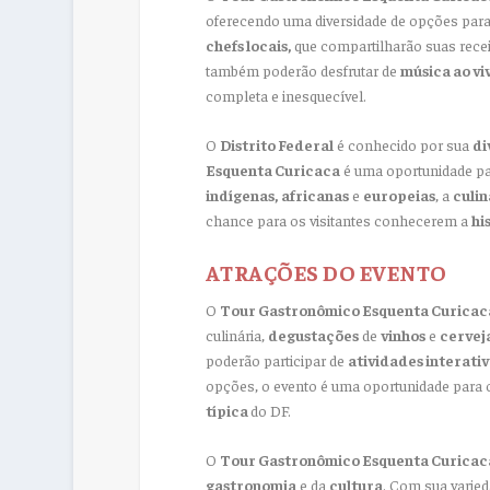
oferecendo uma diversidade de opções para
chefs locais,
que compartilharão suas recei
também poderão desfrutar de
música ao vi
completa e inesquecível.
O
Distrito Federal
é conhecido por sua
di
Esquenta Curicaca
é uma oportunidade pa
indígenas,
africanas
e
europeias
, a
culin
chance para os visitantes conhecerem a
hi
ATRAÇÕES DO EVENTO
O
Tour Gastronômico Esquenta Curica
culinária,
degustações
de
vinhos
e
cervej
poderão participar de
atividades interativ
opções, o evento é uma oportunidade para 
típica
do DF.
O
Tour Gastronômico Esquenta Curicac
gastronomia
e da
cultura
. Com sua varie