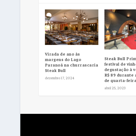
Virada de ano às
Steak Bull Pri
margens do Lago
festival de vin
Paranoá na churrascaria
degustação à v
Steak Bull
R$ 89 durante 
dezembro 17, 2024
de quarta-feir
abril 25, 2023