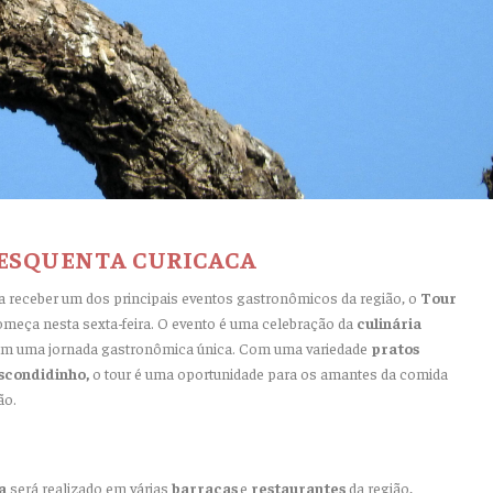
ESQUENTA CURICACA
a receber um dos principais eventos gastronômicos da região, o
Tour
meça nesta sexta-feira. O evento é uma celebração da
culinária
s em uma jornada gastronômica única. Com uma variedade
pratos
scondidinho,
o tour é uma oportunidade para os amantes da comida
ão.
a
será realizado em várias
barracas
e
restaurantes
da região,