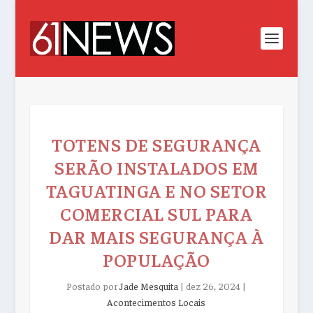
TOTENS DE SEGURANÇA
SERÃO INSTALADOS EM
TAGUATINGA E NO SETOR
COMERCIAL SUL PARA
DAR MAIS SEGURANÇA À
POPULAÇÃO
Postado por
Jade Mesquita
|
dez 26, 2024
|
Acontecimentos Locais