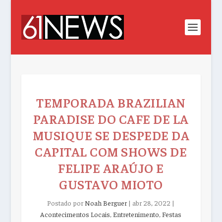
TEMPORADA BRAZILIAN
PARADISE DO CAFE DE LA
MUSIQUE SE DESPEDE DA
CAPITAL COM SHOWS DE
FELIPE ARAÚJO E
GUSTAVO MIOTO
Postado por
Noah Berguer
|
abr 28, 2022
|
Acontecimentos Locais
,
Entretenimento
,
Festas