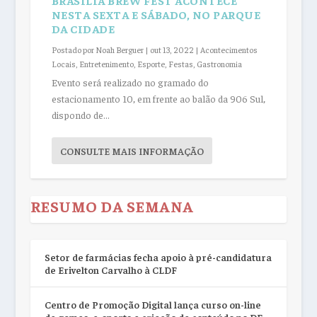
BRASÍLIA BREW FEST ACONTECE
NESTA SEXTA E SÁBADO, NO PARQUE
DA CIDADE
Postado por
Noah Berguer
|
out 13, 2022
|
Acontecimentos
Locais
,
Entretenimento
,
Esporte
,
Festas
,
Gastronomia
Evento será realizado no gramado do
estacionamento 10, em frente ao balão da 906 Sul,
dispondo de...
CONSULTE MAIS INFORMAÇÃO
RESUMO DA SEMANA
Setor de farmácias fecha apoio à pré-candidatura
de Erivelton Carvalho à CLDF
Centro de Promoção Digital lança curso on-line