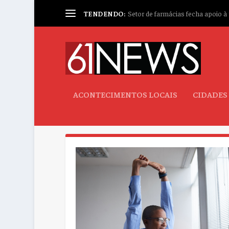
TENDENDO:
Setor de farmácias fecha apoio à p
ACONTECIMENTOS LOCAIS
CIDADES
TAG:
ATIVIDADE FISICA