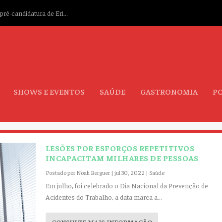
ré-candidatura de Eri...
SHOWS E EVENTOS
SAÚDE
GASTRONOMIA
PO
LESÕES POR ESFORÇOS REPETITIVOS
INCAPACITAM MILHARES DE PESSOAS
Postado por
Noah Berguer
|
jul 30, 2022
|
Saúde
Em julho, foi celebrado o Dia Nacional da Prevenção de
Acidentes do Trabalho, a data marca a...