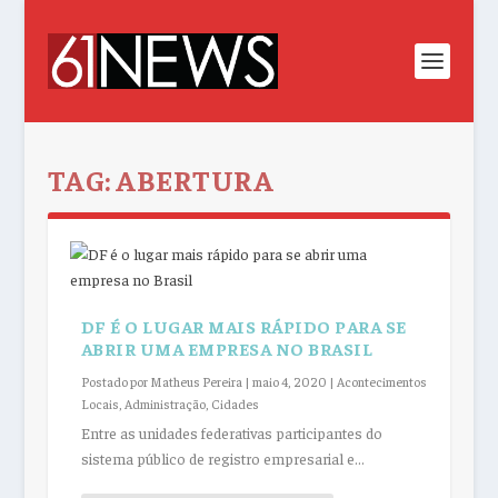
TAG:
ABERTURA
DF É O LUGAR MAIS RÁPIDO PARA SE
ABRIR UMA EMPRESA NO BRASIL
Postado por
Matheus Pereira
|
maio 4, 2020
|
Acontecimentos
Locais
,
Administração
,
Cidades
Entre as unidades federativas participantes do
sistema público de registro empresarial e...