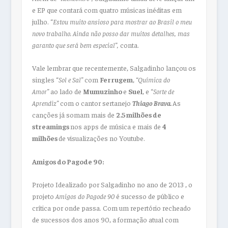
e EP que contará com quatro músicas inéditas em
julho. “
Estou muito ansioso para mostrar ao Brasil o meu
novo trabalho. Ainda não posso dar muitos detalhes, mas
garanto que será bem especial”,
conta.
Vale lembrar que recentemente, Salgadinho lançou os
singles “
Sol e Sal”
com
Ferrugem
,
“Química do
Amor”
ao lado de
Mumuzinho
e
Suel
, e “
Sorte de
Aprendiz”
com o cantor sertanejo
Thiago Brava.
As
canções já somam mais de
2.5 milhões de
streamings
nos apps de música e mais de
4
milhões
de visualizações no Youtube.
Amigos do Pagode 90:
Projeto Idealizado por Salgadinho no ano de 2013 , o
projeto
Amigos do Pagode 90
é sucesso de público e
crítica por onde passa. Com um repertório recheado
de sucessos dos anos 90, a formação atual com