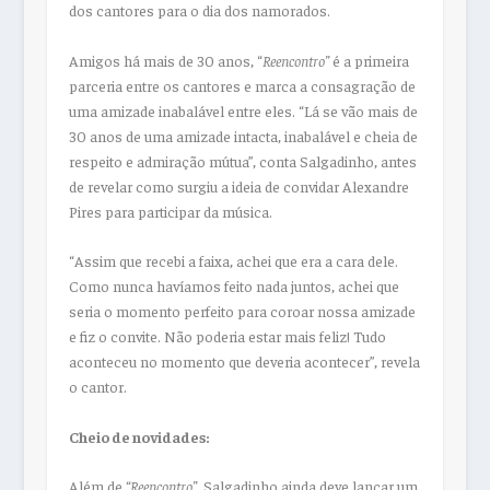
dos cantores para o dia dos namorados.
Amigos há mais de 30 anos, “
Reencontro”
é a primeira
parceria entre os cantores e marca a consagração de
uma amizade inabalável entre eles. “Lá se vão mais de
30 anos de uma amizade intacta, inabalável e cheia de
respeito e admiração mútua”, conta Salgadinho, antes
de revelar como surgiu a ideia de convidar Alexandre
Pires para participar da música.
“Assim que recebi a faixa, achei que era a cara dele.
Como nunca havíamos feito nada juntos, achei que
seria o momento perfeito para coroar nossa amizade
e fiz o convite. Não poderia estar mais feliz! Tudo
aconteceu no momento que deveria acontecer”, revela
o cantor.
Cheio de novidades:
Além de
“Reencontro”,
Salgadinho ainda deve lançar um