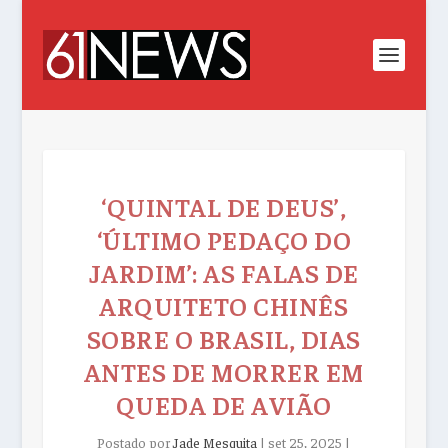
‘QUINTAL DE DEUS’,
‘ÚLTIMO PEDAÇO DO
JARDIM’: AS FALAS DE
ARQUITETO CHINÊS
SOBRE O BRASIL, DIAS
ANTES DE MORRER EM
QUEDA DE AVIÃO
Postado por
Jade Mesquita
|
set 25, 2025
|