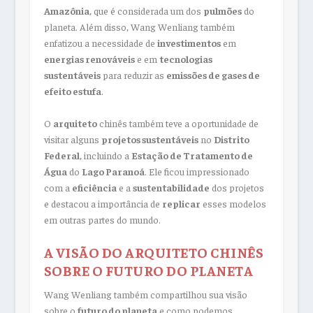
Amazônia
, que é considerada um dos
pulmões
do
planeta. Além disso, Wang Wenliang também
enfatizou a necessidade de
investimentos
em
energias renováveis
e em
tecnologias
sustentáveis
para reduzir as
emissões de gases de
efeito estufa
.
O
arquiteto
chinês também teve a oportunidade de
visitar alguns
projetos sustentáveis
no
Distrito
Federal
, incluindo a
Estação de Tratamento de
Água
do
Lago Paranoá
. Ele ficou impressionado
com a
eficiência
e a
sustentabilidade
dos projetos
e destacou a importância de
replicar
esses modelos
em outras partes do mundo.
A VISÃO DO ARQUITETO CHINÊS
SOBRE O FUTURO DO PLANETA
Wang Wenliang também compartilhou sua visão
sobre o
futuro do planeta
e como podemos