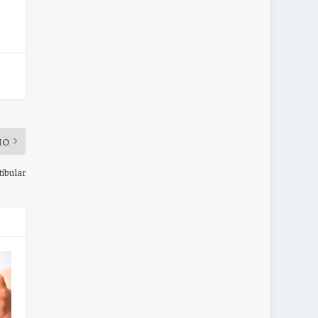
MO
tibular