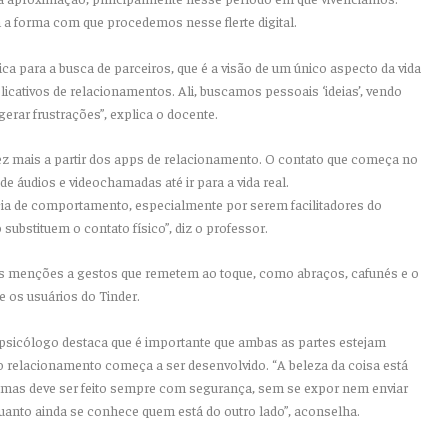
om a forma com que procedemos nesse flerte digital.
a para a busca de parceiros, que é a visão de um único aspecto da vida
licativos de relacionamentos. Ali, buscamos pessoais ‘ideias’, vendo
gerar frustrações”, explica o docente.
ez mais a partir dos apps de relacionamento. O contato que começa no
 de áudios e videochamadas até ir para a vida real.
cia de comportamento, especialmente por serem facilitadores do
ubstituem o contato físico”, diz o professor.
 menções a gestos que remetem ao toque, como abraços, cafunés e o
e os usuários do Tinder.
 psicólogo destaca que é importante que ambas as partes estejam
o relacionamento começa a ser desenvolvido. “A beleza da coisa está
 mas deve ser feito sempre com segurança, sem se expor nem enviar
uanto ainda se conhece quem está do outro lado”, aconselha.