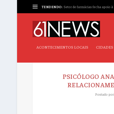
TENDENDO:
Setor de farmácias fecha apoio à p
ACONTECIMENTOS LOCAIS
CIDADES
PSICÓLOGO ANA
RELACIONAME
Postado po