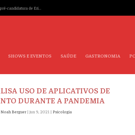
ré-candidatura de Eri...
SHOWS E EVENTOS
SAÚDE
GASTRONOMIA
PO
LISA USO DE APLICATIVOS DE
NTO DURANTE A PANDEMIA
r
Noah Berguer
|
jun 9, 2021
|
Psicologia