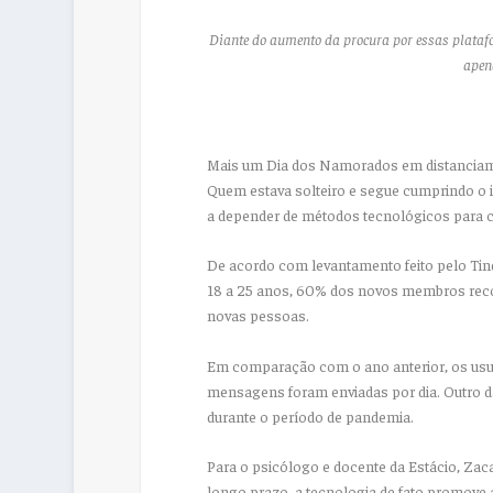
Diante do aumento da procura por essas plataf
apen
Mais um Dia dos Namorados em distanciame
Quem estava solteiro e segue cumprindo o 
a depender de métodos tecnológicos para 
De acordo com levantamento feito pelo Tind
18 a 25 anos, 60% dos novos membros reco
novas pessoas.
Em comparação com o ano anterior, os usu
mensagens foram enviadas por dia. Outro d
durante o período de pandemia.
Para o psicólogo e docente da Estácio, Zac
longo prazo, a tecnologia de fato promove