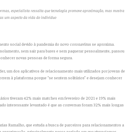
ormas, especialista ressalta que tecnologia promove aproximação, mas mostra
as um aspecto da vida do indivíduo
nto social devido à pandemia do novo coronavírus se aproxima.
isolamento, sem sair para bares e sem paquerar pessoalmente, passou
conhecer novas pessoas de forma segura.
er, um dos aplicativos de relacionamento mais utilizados por jovens de
rrem à plataforma porque “se sentem solitários” e desejam conhecer
ários tiveram 42% mais matches em fevereiro de 2021 e 19% mais
ado interessante levantado é que as conversas foram 32% mais longas
arias Ramalho, que estuda a busca de parceiros para relacionamentos a
 a aproximação, principalmente nesse período em que vivenciamos.