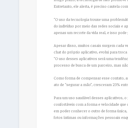
Entretanto, ele alerta, é preciso cautela c
“O uso da tecnologia trouxe uma problemátic
do indivíduo por meio das redes sociais e ap
apenas um recorte da vida real, e isso pode 
Apesar disso, muitos casais surgem cada v
chat do próprio aplicativo, evolui para troca
“O uso desses aplicativos será uma tendên
processo de busca de um parceiro, mas não s
Como forma de compensar esse contato, as
ato de “segurar a mão”, cresceram 23% entr
Para um uso saudável desses aplicativos, o
confortáveis com a forma e velocidade que 
em poder conhecer o outro de forma única,
fotos íntimas ou informações pessoais enq