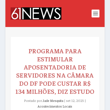
PROGRAMA PARA
ESTIMULAR
APOSENTADORIA DE
SERVIDORES NA CÂMARA
DO DF PODE CUSTAR R$
134 MILHÕES, DIZ ESTUDO
Postado por
Jade Mesquita
|
set 12, 2025
|
Acontecimentos Locais