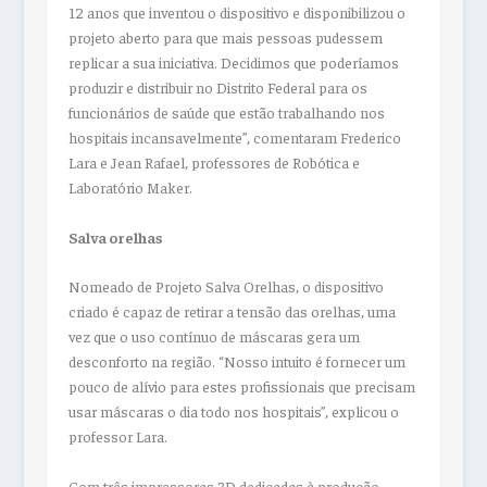
12 anos que inventou o dispositivo e disponibilizou o
projeto aberto
para
que mais pessoas pudessem
replicar a sua iniciativa. Decidimos que poderíamos
produzir e distribuir no Distrito Federal
para
os
funcionários de saúde que estão trabalhando nos
hospitais incansavelmente”, comentaram Frederico
Lara e Jean Rafael,
professores
de
Robótica
e
Laboratório Maker.
Salva
orelhas
Nomeado de Projeto Salva
Orelhas
, o dispositivo
criado é capaz de retirar a
tensão
das
orelhas
, uma
vez que o uso contínuo de
máscaras
gera um
desconforto na região. “Nosso intuito é fornecer um
pouco de alívio
para
estes profissionais que precisam
usar
máscaras
o dia todo nos hospitais”, explicou o
professor Lara.
Com três impressoras 3D dedicadas à produção