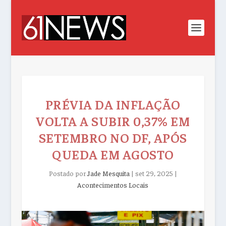
PRÉVIA DA INFLAÇÃO
VOLTA A SUBIR 0,37% EM
SETEMBRO NO DF, APÓS
QUEDA EM AGOSTO
Postado por
Jade Mesquita
|
set 29, 2025
|
Acontecimentos Locais