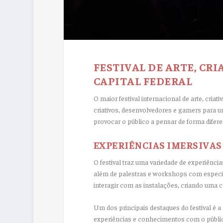
FESTIVAL DE ARTE, CR
CAPITAL FEDERAL
O maior festival internacional de arte, criat
criativos, desenvolvedores e gamers para u
provocar o público a pensar de forma difere
EXPERIÊNCIAS IMERSIVAS
O festival traz uma variedade de experiência
além de palestras e workshops com especiali
interagir com as instalações, criando uma c
Um dos principais destaques do festival é 
experiências e conhecimentos com o públic