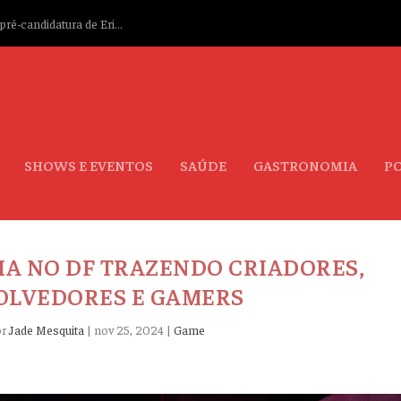
ré-candidatura de Eri...
SHOWS E EVENTOS
SAÚDE
GASTRONOMIA
PO
IA NO DF TRAZENDO CRIADORES,
OLVEDORES E GAMERS
or
Jade Mesquita
|
nov 25, 2024
|
Game