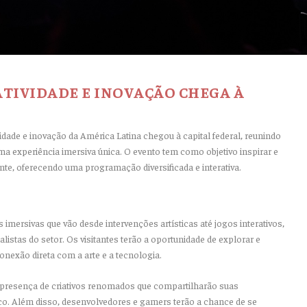
IATIVIDADE E INOVAÇÃO CHEGA À
ividade e inovação da América Latina chegou à capital federal, reunindo
ma experiência imersiva única. O evento tem como objetivo inspirar e
nte, oferecendo uma programação diversificada e interativa.
s imersivas que vão desde intervenções artísticas até jogos interativos,
stas do setor. Os visitantes terão a oportunidade de explorar e
onexão direta com a arte e a tecnologia.
a presença de criativos renomados que compartilharão suas
o. Além disso, desenvolvedores e gamers terão a chance de se