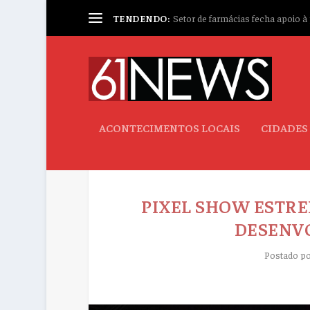
TENDENDO:
Setor de farmácias fecha apoio à p
ACONTECIMENTOS LOCAIS
CIDADES
PIXEL SHOW ESTRE
DESENV
Postado p