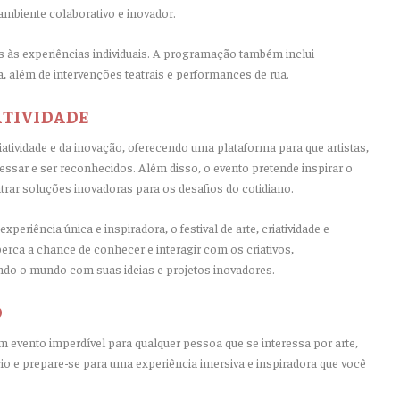
ambiente colaborativo e inovador.
s às experiências individuais. A programação também inclui
 além de intervenções teatrais e performances de rua.
ATIVIDADE
iatividade e da inovação, oferecendo uma plataforma para que artistas,
sar e ser reconhecidos. Além disso, o evento pretende inspirar o
ntrar soluções inovadoras para os desafios do cotidiano.
eriência única e inspiradora, o festival de arte, criatividade e
perca a chance de conhecer e interagir com os criativos,
do o mundo com suas ideias e projetos inovadores.
O
é um evento imperdível para qualquer pessoa que se interessa por arte,
io e prepare-se para uma experiência imersiva e inspiradora que você