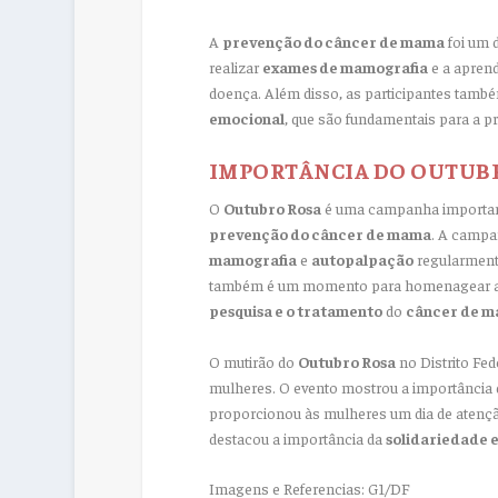
A
prevenção do câncer de mama
foi um 
realizar
exames de mamografia
e a aprend
doença. Além disso, as participantes tam
emocional
, que são fundamentais para a p
IMPORTÂNCIA DO OUTUB
O
Outubro Rosa
é uma campanha importante
prevenção do câncer de mama
. A campa
mamografia
e
autopalpação
regularment
também é um momento para homenagear as m
pesquisa e o tratamento
do
câncer de 
O mutirão do
Outubro Rosa
no Distrito Fed
mulheres. O evento mostrou a importância
proporcionou às mulheres um dia de atençã
destacou a importância da
solidariedade e
Imagens e Referencias: G1/DF