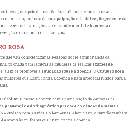
dos focos principais do mutirão. As mulheres foram incentivadas a
er sobre a importância da
autopalpação
e da
detecção precoce
da
bém receberam informações sobre
saúde mental
e
bem-estar
revenção e o tratamento de doenças.
RO ROSA
 que visa conscientizar as pessoas sobre a importância da
nha foi criada para lembrar as mulheres de realizar
exames de
e, além de promover a
educação sobre a doença
. O
Outubro Rosa
ulheres que lutam contra a doença e para arrecadar fundos para a
mama
.
eral foi um sucesso e contou com a participação de centenas de
 da
prevenção e do diagnóstico precoce
do
câncer de mama
e
o e cuidado com a saúde e o bem-estar. Além disso, o mutirão também
 do apoio
às mulheres que lutam contra a doença.