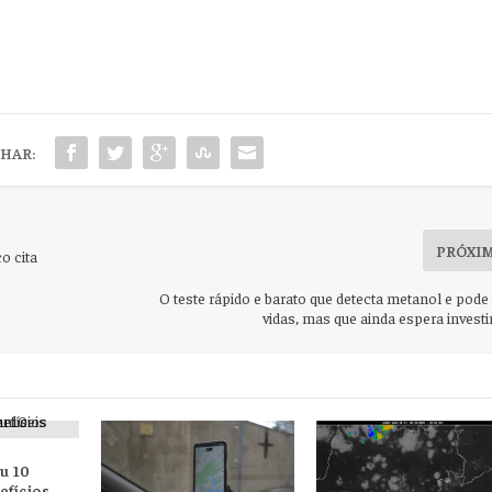
HAR:
PRÓXI
o cita
O teste rápido e barato que detecta metanol e pode
vidas, mas que ainda espera invest
u 10
efícios