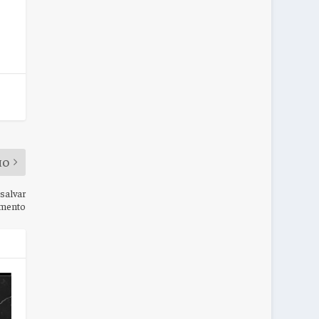
MO
 salvar
imento