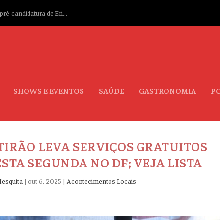
ré-candidatura de Eri...
SHOWS E EVENTOS
SAÚDE
GASTRONOMIA
PO
IRÃO LEVA SERVIÇOS GRATUITOS
STA SEGUNDA NO DF; VEJA LISTA
Mesquita
|
out 6, 2025
|
Acontecimentos Locais