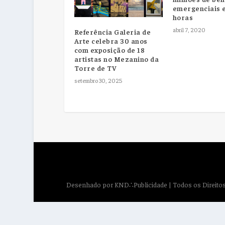
emergenciais 
horas
abril 7, 2020
Referência Galeria de
Arte celebra 30 anos
com exposição de 18
artistas no Mezanino da
Torre de TV
setembro 30, 2025
Desenhado por
KND∴Publicidade
| Todos os Direit