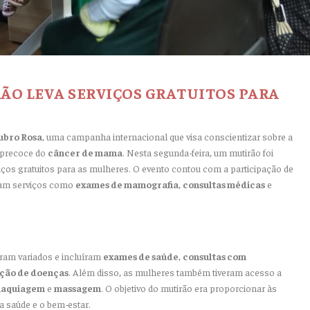
ÃO LEVA SERVIÇOS GRATUITOS PARA
ubro Rosa
, uma campanha internacional que visa conscientizar sobre a
 precoce do
câncer de mama
. Nesta segunda-feira, um mutirão foi
rviços gratuitos para as mulheres. O evento contou com a participação de
eram serviços como
exames de mamografia
,
consultas médicas
e
oram variados e incluíram
exames de saúde
,
consultas com
ção de doenças
. Além disso, as mulheres também tiveram acesso a
aquiagem
e
massagem
. O objetivo do mutirão era proporcionar às
a saúde e o bem-estar.