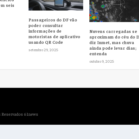
em seis
Passageiros do DF vão
poder consultar
informações de
Nuvens carregadas se
motoristas de aplicativo
aproximam do céu do D
usando QR Code
diz Inmet, mas chuva
ainda pode levar dias;
setembro 29, 2025
entenda
outubro 9, 2025
os Reservados 61news