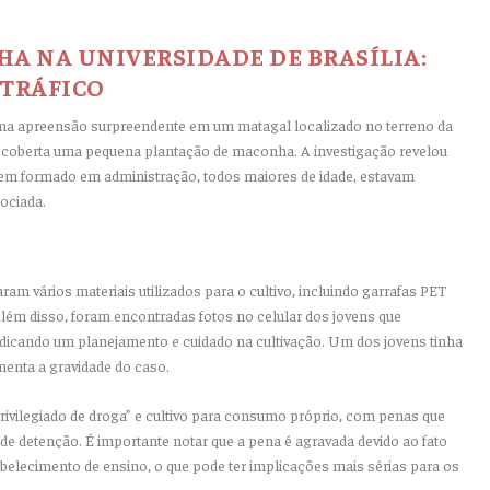
A NA UNIVERSIDADE DE BRASÍLIA:
 TRÁFICO
ou uma apreensão surpreendente em um matagal localizado no terreno da
escoberta uma pequena plantação de maconha. A investigação revelou
vem formado em administração, todos maiores de idade, estavam
ociada.
ram vários materiais utilizados para o cultivo, incluindo garrafas PET
Além disso, foram encontradas fotos no celular dos jovens que
dicando um planejamento e cuidado na cultivação. Um dos jovens tinha
enta a gravidade do caso.
 privilegiado de droga” e cultivo para consumo próprio, com penas que
de detenção. É importante notar que a pena é agravada devido ao fato
abelecimento de ensino, o que pode ter implicações mais sérias para os