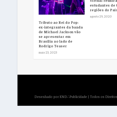
Virtual reunirá
estudantes de 
regiões do Paí
agosto 29, 2020
Tributo ao Rei do Pop:
ex-integrantes da banda
de Michael Jackson vão
se apresentar em
Brasília ao lado de
Rodrigo Teaser
maio 23, 2023
Desenhado por
KND∴Publicidade
| Todos os Direit