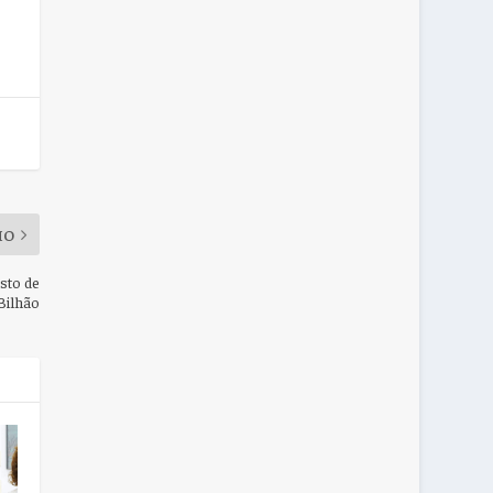
MO
sto de
 Bilhão