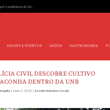
ré-candidatura de Eri...
SHOWS E EVENTOS
SAÚDE
GASTRONOMIA
PO
ÍCIA CIVIL DESCOBRE CULTIVO
MACONHA DENTRO DA UNB
esquita
|
maio 5, 2025
|
Acontecimentos Locais