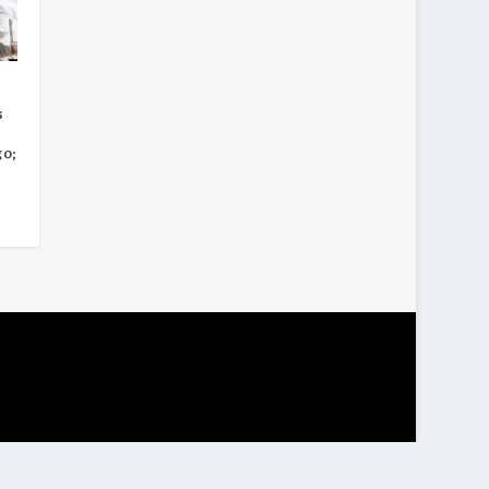
s
go;