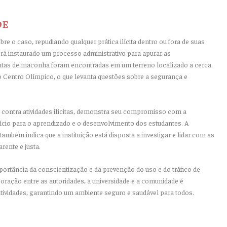
DE
re o caso, repudiando qualquer prática ilícita dentro ou fora de suas
erá instaurado um processo administrativo para apurar as
antas de maconha foram encontradas em um terreno localizado a cerca
 Centro Olímpico, o que levanta questões sobre a segurança e
 contra atividades ilícitas, demonstra seu compromisso com a
io para o aprendizado e o desenvolvimento dos estudantes. A
ambém indica que a instituição está disposta a investigar e lidar com as
rente e justa.
rtância da conscientização e da prevenção do uso e do tráfico de
ração entre as autoridades, a universidade e a comunidade é
atividades, garantindo um ambiente seguro e saudável para todos.