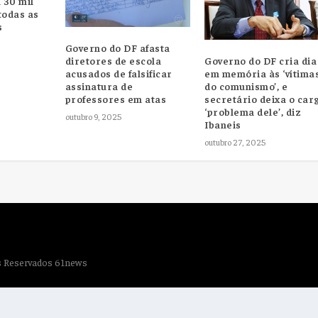
 30 mil
todas as
s
Governo do DF afasta
diretores de escola
Governo do DF cria dia
acusados de falsificar
em memória às ‘vítima
assinatura de
do comunismo’, e
professores em atas
secretário deixa o car
‘problema dele’, diz
outubro 9, 2025
Ibaneis
outubro 27, 2025
os Reservados 61news