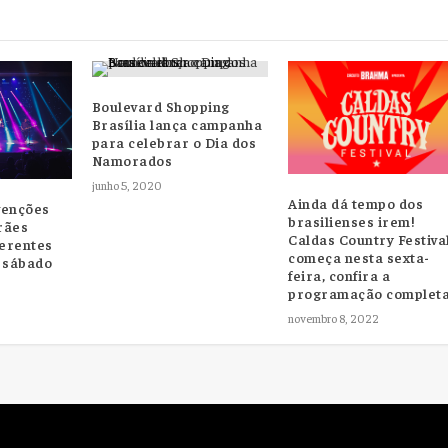
Boulevard Shopping
Brasília lança campanha
para celebrar o Dia dos
Namorados
junho 5, 2020
Ainda dá tempo dos
venções
brasilienses irem!
rães
Caldas Country Festiva
ferentes
começa nesta sexta-
e sábado
feira, confira a
programação complet
novembro 8, 2022