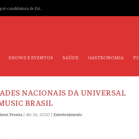
ré-candidatura de Eri...
SHOWS E EVENTOS
SAÚDE
GASTRONOMIA
PO
ADES NACIONAIS DA UNIVERSAL
MUSIC BRASIL
heus Pereira
|
abr 26, 2020
|
Entretenimento