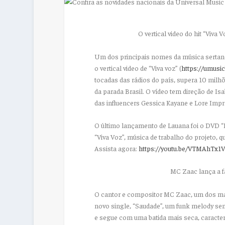
O
vertical video
do
hit
“Viva V
Um dos principais nomes da música sertane
o
vertical video
de “Viva voz” (
https://umusic
tocadas das rádios do país, supera 10 milh
da parada Brasil. O vídeo tem direção de Isa
das
influencers
Gessica Kayane e Lore Impro
O último lançamento de Lauana foi o DVD “
“Viva Voz”, música de trabalho do projeto, 
Assista agora:
https://youtu.be/VTMAhTx1
MC Zaac
lança a 
O cantor e compositor
MC Zaac
, um dos m
novo
single
, “Saudade”, um
funk melody
sen
e segue com uma batida mais seca, caracter