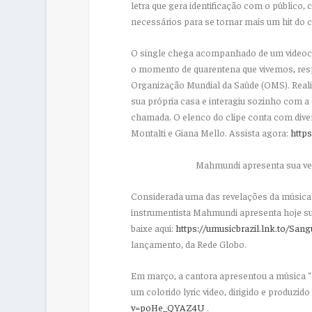
letra que gera identificação com o público
necessários para se tornar mais um
hit
do c
O
single
chega acompanhado de um videocli
o momento de quarentena que vivemos, res
Organização Mundial da Saúde (OMS). Reali
sua própria casa e interagiu sozinho com a
chamada. O elenco do clipe conta com div
Montalti e Giana Mello. Assista agora:
https
Mahmundi
apresenta sua ve
Considerada uma das revelações da música b
instrumentista
Mahmundi
apresenta hoje s
baixe aqui:
https://umusicbrazil.lnk.to/
Sang
lançamento, da Rede Globo.
Em março, a cantora apresentou a música 
um colorido
lyric video
, dirigido e produzido
v=poHe_QYAZ4U
.