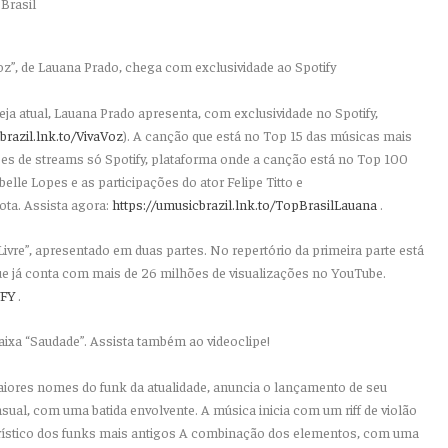
oz”, de
Lauana Prado
, chega com exclusividade ao Spotify
ja atual,
Lauana Prado
apresenta, com exclusividade no Spotify,
brazil.lnk.to/
VivaVoz
). A canção que está no Top 15 das músicas mais
ões de streams só Spotify, plataforma onde a canção está no Top 100
belle Lopes e as participações do ator Felipe Titto e
ta. Assista agora:
https://umusicbrazil.lnk.to/
TopBrasilLauana
.
Livre
”, apresentado em duas partes. No repertório da primeira parte está
que já conta com mais de 26 milhões de visualizações no YouTube.
VFY
.
faixa “Saudade”. Assista também ao videoclipe!
aiores nomes do
funk
da atualidade, anuncia o lançamento de seu
sual, com uma batida envolvente. A música inicia com um
riff
de violão
ístico dos
funks
mais antigos A combinação dos elementos, com uma