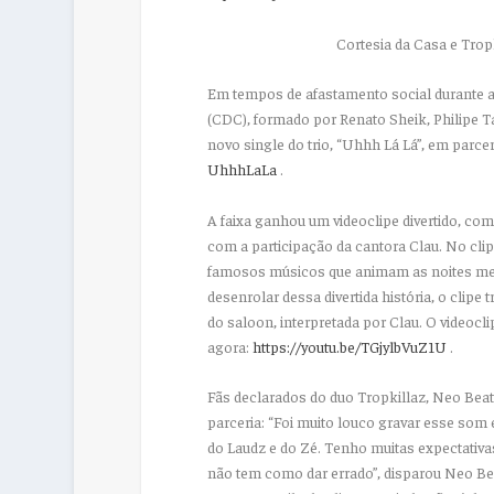
Cortesia da Casa
e Trop
Em tempos de afastamento social durante a
(CDC)
, formado por Renato Sheik, Philipe 
novo
single
do trio, “Uhhh Lá Lá”, em parce
UhhhLaLa
.
A faixa ganhou um videoclipe divertido, com
com a participação da cantora
Clau
. No cli
famosos músicos que animam as noites mexi
desenrolar dessa divertida história, o cl
do
saloon
, interpretada por Clau. O videoc
agora:
https://youtu.be/TGjylbVuZ1U
.
Fãs declarados do duo Tropkillaz, Neo Beat
parceria:
“Foi muito louco gravar esse som e
do Laudz e do Zé. Tenho muitas expectativ
não tem como dar errado”
, disparou Neo Be