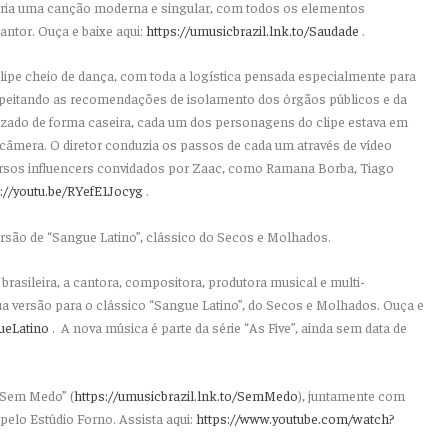
, cria uma canção moderna e singular, com todos os elementos
antor. Ouça e baixe aqui:
https://umusicbrazil.lnk.to/
Saudade
.
pe cheio de dança, com toda a logística pensada especialmente para
peitando as recomendações de isolamento dos órgãos públicos e da
zado de forma caseira, cada um dos personagens do clipe estava em
 câmera. O diretor conduzia os passos de cada um através de vídeo
ersos
influencers
convidados por Zaac, como Ramana Borba, Tiago
://youtu.be/RYefE1Jocyg
.
rsão de “Sangue Latino”, clássico do Secos e Molhados.
rasileira, a cantora, compositora, produtora musical e multi-
ua versão para o clássico “Sangue Latino”, do Secos e Molhados. Ouça e
ueLatino
. A nova música é parte da série “As Five”, ainda sem data de
“Sem Medo” (
https://umusicbrazil.lnk.to/
SemMedo
), juntamente com
 pelo Estúdio Forno. Assista aqui:
https://www.youtube.com/watch?