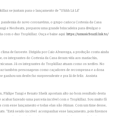
killaz se juntam para o lançamento de “Uhhh Lá Lá”
 pandemia do novo coronavírus, o grupo carioca
Cortesia da Casa
Tangi e Neobeats, preparou uma grande brincadeira para divulgar o
ria com o duo
Tropkillaz
. Ouça e baixe aqui:
https://umusicbrazil.lnk.to/
 clima de faroeste. Dirigida por
Caio Alvarenga
, a produção conta ainda
pe, os integrantes do Cortesia da Casa deram vida aos
mariachis
,
canas. Já os integrantes do Tropkillaz atuam como os xerifes. No
ipe traz também personagens como caçadores de recompensa e a dona
lipe ganhou um desfecho surpreendente e pra lá de feliz. Assista
s, Philipe Tangi e Renato Sheik apostam alto no bom resultado desta
 acabar fazendo uma parceria incrível com o Tropkillaz. Sou muito fã
as com esse lançamento e todas elas são ótimas. Com um time desse,
ats.
“Está sendo incrível acompanhar esse lançamento, pois fizemos