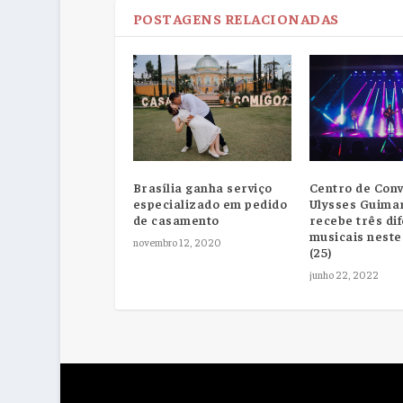
POSTAGENS RELACIONADAS
Brasília ganha serviço
Centro de Con
especializado em pedido
Ulysses Guima
de casamento
recebe três di
musicais nest
novembro 12, 2020
(25)
junho 22, 2022