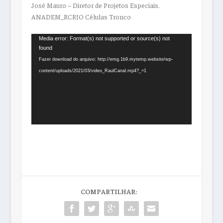
José Mauro – Diretor de Projetos Especiais.
ANADEM_RCRIO Células Tronco
Tocador
Media error: Format(s) not supported or source(s) not
found
de
Fazer download do arquivo: http://emg.1b9.mytemp.website/wp-
vídeo
content/uploads/2021/03/video_RaulCanal.mp4?_=1
COMPARTILHAR: