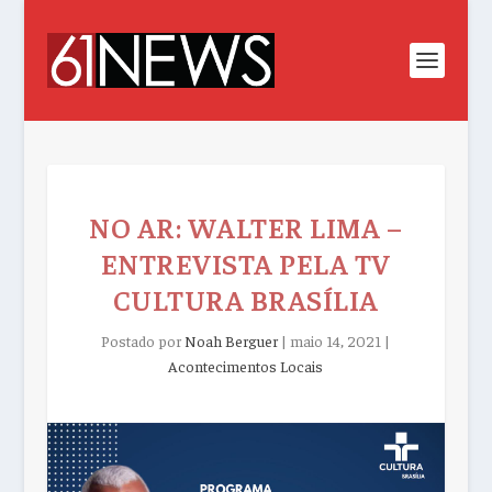
NO AR: WALTER LIMA –
ENTREVISTA PELA TV
CULTURA BRASÍLIA
Postado por
Noah Berguer
|
maio 14, 2021
|
Acontecimentos Locais