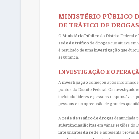
MINISTÉRIO PÚBLICO 
DE TRÁFICO DE DROGAS
O
Ministério Público
do Distrito Federal 
rede de tráfico de drogas
que atuava em v
é resultado de uma
investigação
que durou
segurança.
INVESTIGAÇÃO E OPERAÇ
A
investigação
começou após informaçõe
pontos do Distrito Federal. Os investigador
incluindo líderes e pessoas responsáveis po
pessoas e na apreensão de grandes quanti
A
rede de tráfico de drogas
denunciada pe
substâncias ilícitas
em várias regiões do D
integrantes da rede
e apresenta provas 
condução coercitiva
de algumas testemun