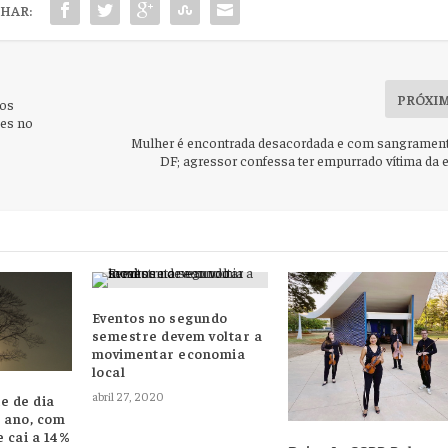
HAR:
PRÓXI
ios
ges no
Mulher é encontrada desacordada e com sangramen
DF; agressor confessa ter empurrado vítima da 
Eventos no segundo
semestre devem voltar a
movimentar economia
local
abril 27, 2020
e de dia
 ano, com
e cai a 14%