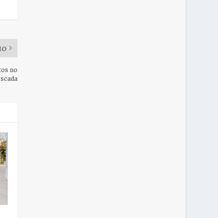
MO
tos no
escada