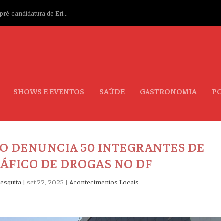
ré-candidatura de Eri...
SHOWS E EVENTOS
SAÚDE
GASTRONOMIA
PO
CO DENUNCIA 50 INTEGRANTES DE
RÁFICO DE DROGAS NO DF
esquita
|
set 22, 2025
|
Acontecimentos Locais