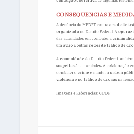
CONSEQUÊNCIAS E MEDID
A denúncia do MPDFT contra a
rede de trá
organizado
no Distrito Federal. A
operazi
das autoridades em combater a
criminalid
um
aviso
a outras
redes de tráfico de dro
A
comunidade
do Distrito Federal também 
suspeitas
às autoridades. A colaboração en
combater o
crime
e manter a
ordem públi
violência
e no
tráfico de drogas
na região
Imagens e Referencias: G1/DF