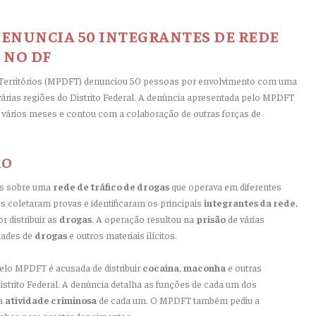
DENUNCIA 50 INTEGRANTES DE REDE
 NO DF
e Territórios (MPDFT) denunciou 50 pessoas por envolvimento com uma
árias regiões do Distrito Federal. A denúncia apresentada pelo MPDFT
 vários meses e contou com a colaboração de outras forças de
ÃO
s sobre uma
rede de tráfico de drogas
que operava em diferentes
es coletaram provas e identificaram os principais
integrantes da rede
,
r distribuir as
drogas
. A operação resultou na
prisão
de várias
dades de
drogas
e outros materiais ilícitos.
lo MPDFT é acusada de distribuir
cocaína
,
maconha
e outras
istrito Federal. A denúncia detalha as funções de cada um dos
da
atividade criminosa
de cada um. O MPDFT também pediu a
has para prestar depoimentos.