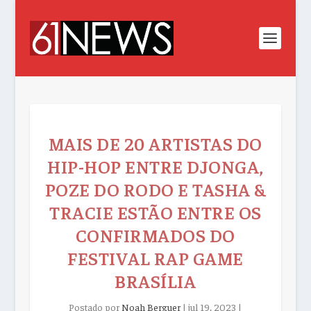
MAIS DE 20 ARTISTAS DO
HIP-HOP ENTRE DJONGA,
POZE DO RODO E TASHA &
TRACIE ESTÃO ENTRE OS
CONFIRMADOS DO
FESTIVAL RAP GAME
BRASÍLIA
Postado por
Noah Berguer
|
jul 19, 2023
|