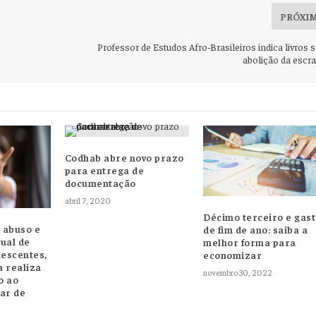
PRÓXI
Professor de Estudos Afro-Brasileiros indica livros 
abolição da escra
Codhab abre novo prazo
para entrega de
documentação
abril 7, 2020
Décimo terceiro e gas
 abuso e
de fim de ano: saiba a
ual de
melhor forma para
lescentes,
economizar
a realiza
novembro 30, 2022
o ao
ar de