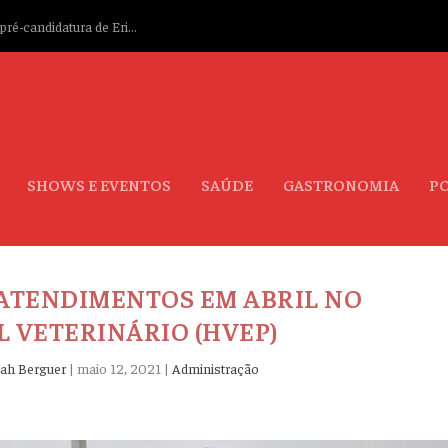
ré-candidatura de Eri...
SHOWS E EVENTOS
SAÚDE
GASTRONOMIA
PO
L ATENDIMENTOS EM ABRIL NO
L VETERINÁRIO (HVEP)
ah Berguer
|
maio 12, 2021
|
Administração