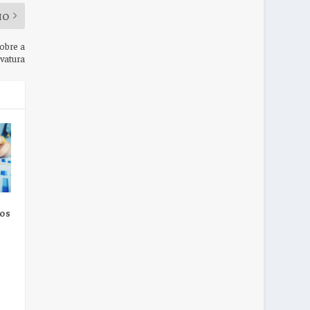
MO
sobre a
vatura
tos