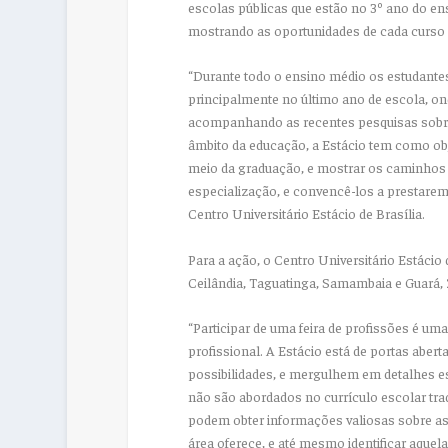
escolas públicas que estão no 3º ano do e
mostrando as oportunidades de cada curso e 
“Durante todo o ensino médio os estudante
principalmente no último ano de escola, on
acompanhando as recentes pesquisas sobre 
âmbito da educação, a Estácio tem como obj
meio da graduação, e mostrar os caminhos 
especialização, e convencê-los a prestarem 
Centro Universitário Estácio de Brasília.
Para a ação, o Centro Universitário Estácio 
Ceilândia, Taguatinga, Samambaia e Guará, 2
“Participar de uma feira de profissões é u
profissional. A Estácio está de portas abe
possibilidades, e mergulhem em detalhes es
não são abordados no currículo escolar trad
podem obter informações valiosas sobre as 
área oferece, e até mesmo identificar aqu