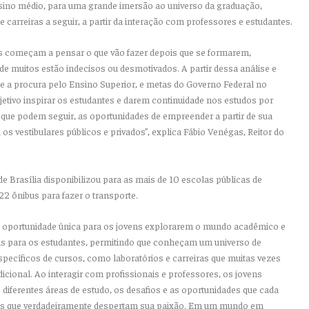
nsino médio, para uma grande imersão ao universo da graduação,
carreiras a seguir, a partir da interação com professores e estudantes.
s começam a pensar o que vão fazer depois que se formarem,
de muitos estão indecisos ou desmotivados. A partir dessa análise e
a procura pelo Ensino Superior, e metas do Governo Federal no
etivo inspirar os estudantes e darem continuidade nos estudos por
que podem seguir, as oportunidades de empreender a partir de sua
os vestibulares públicos e privados”, explica Fábio Venégas, Reitor do
de Brasília disponibilizou para as mais de 10 escolas públicas de
2 ônibus para fazer o transporte.
ma oportunidade única para os jovens explorarem o mundo acadêmico e
rtas para os estudantes, permitindo que conheçam um universo de
pecíficos de cursos, como laboratórios e carreiras que muitas vezes
icional. Ao interagir com profissionais e professores, os jovens
diferentes áreas de estudo, os desafios e as oportunidades que cada
elas que verdadeiramente despertam sua paixão. Em um mundo em