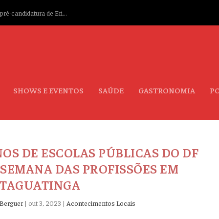
ré-candidatura de Eri...
SHOWS E EVENTOS
SAÚDE
GASTRONOMIA
PO
NOS DE ESCOLAS PÚBLICAS DO DF
 SEMANA DAS PROFISSÕES EM
TAGUATINGA
Berguer
|
out 3, 2023
|
Acontecimentos Locais