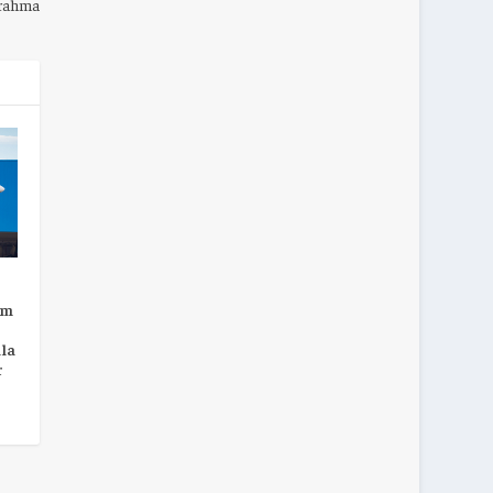
Brahma
em
la
r