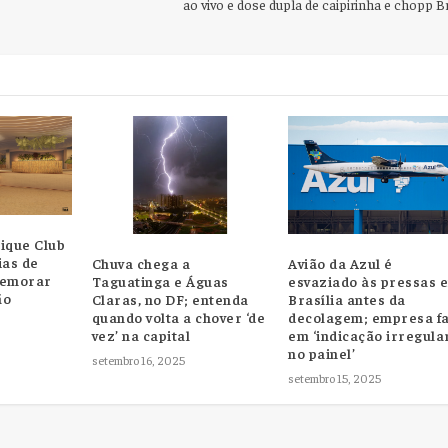
ao vivo e dose dupla de caipirinha e chopp 
ique Club
ias de
Avião da Azul é
Chuva chega a
memorar
esvaziado às pressas 
Taguatinga e Águas
ão
Brasília antes da
Claras, no DF; entenda
decolagem; empresa fa
quando volta a chover ‘de
em ‘indicação irregula
vez’ na capital
no painel’
setembro 16, 2025
setembro 15, 2025