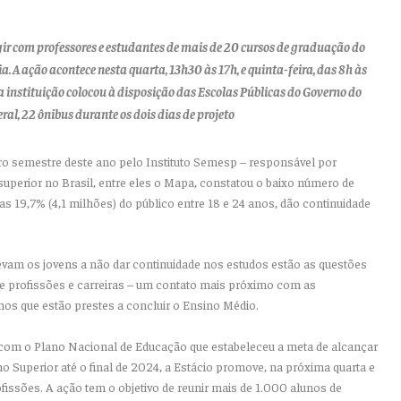
gir com professores e estudantes de mais de 20 cursos de graduação do
ia. A ação acontece nesta quarta, 13h30 às 17h, e quinta-feira, das 8h às
 a instituição colocou à disposição das Escolas Públicas do Governo do
eral, 22 ônibus durante os dois dias de projeto
o semestre deste ano pelo Instituto Semesp – responsável por
superior no Brasil, entre eles o Mapa, constatou o baixo número de
as 19,7% (4,1 milhões) do público entre 18 e 24 anos, dão continuidade
evam os jovens a não dar continuidade nos estudos estão as questões
e profissões e carreiras – um contato mais próximo com as
unos que estão prestes a concluir o Ensino Médio.
 com o Plano Nacional de Educação que estabeleceu a meta de alcançar
o Superior até o final de 2024, a Estácio promove, na próxima quarta e
Profissões. A ação tem o objetivo de reunir mais de 1.000 alunos de