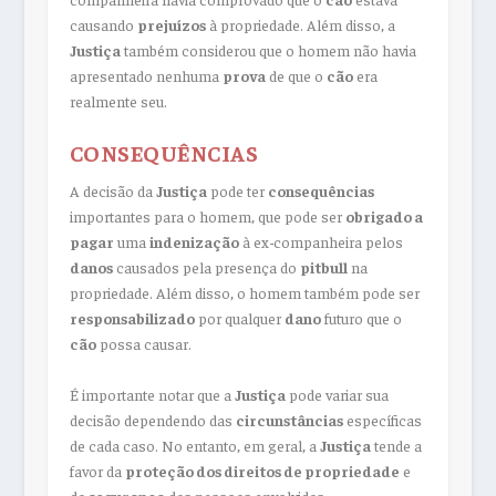
causando
prejuízos
à propriedade. Além disso, a
Justiça
também considerou que o homem não havia
apresentado nenhuma
prova
de que o
cão
era
realmente seu.
CONSEQUÊNCIAS
A decisão da
Justiça
pode ter
consequências
importantes para o homem, que pode ser
obrigado a
pagar
uma
indenização
à ex-companheira pelos
danos
causados pela presença do
pitbull
na
propriedade. Além disso, o homem também pode ser
responsabilizado
por qualquer
dano
futuro que o
cão
possa causar.
É importante notar que a
Justiça
pode variar sua
decisão dependendo das
circunstâncias
específicas
de cada caso. No entanto, em geral, a
Justiça
tende a
favor da
proteção dos direitos de propriedade
e
da
segurança
das pessoas envolvidas.