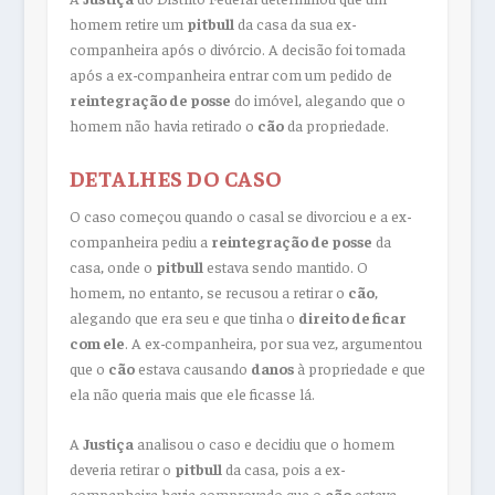
homem retire um
pitbull
da casa da sua ex-
companheira após o divórcio. A decisão foi tomada
após a ex-companheira entrar com um pedido de
reintegração de posse
do imóvel, alegando que o
homem não havia retirado o
cão
da propriedade.
DETALHES DO CASO
O caso começou quando o casal se divorciou e a ex-
companheira pediu a
reintegração de posse
da
casa, onde o
pitbull
estava sendo mantido. O
homem, no entanto, se recusou a retirar o
cão
,
alegando que era seu e que tinha o
direito de ficar
com ele
. A ex-companheira, por sua vez, argumentou
que o
cão
estava causando
danos
à propriedade e que
ela não queria mais que ele ficasse lá.
A
Justiça
analisou o caso e decidiu que o homem
deveria retirar o
pitbull
da casa, pois a ex-
companheira havia comprovado que o
cão
estava