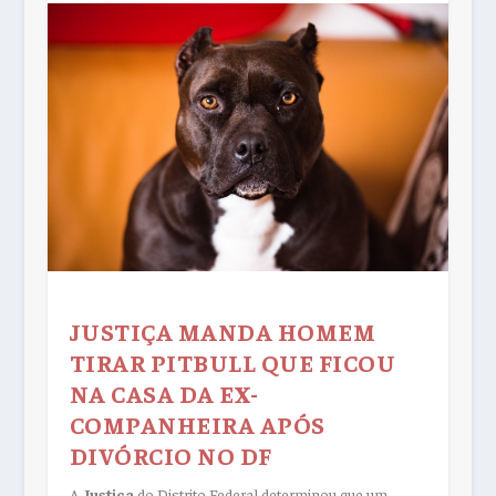
JUSTIÇA MANDA HOMEM
TIRAR PITBULL QUE FICOU
NA CASA DA EX-
COMPANHEIRA APÓS
DIVÓRCIO NO DF
A
Justiça
do Distrito Federal determinou que um