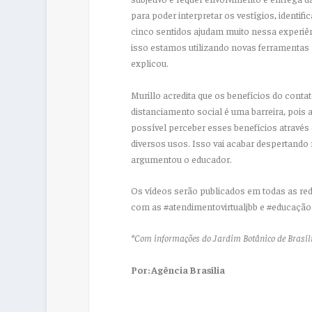
para poder interpretar os vestígios, identif
cinco sentidos ajudam muito nessa experiê
isso estamos utilizando novas ferramentas
explicou.
Murillo acredita que os benefícios do conta
distanciamento social é uma barreira, pois 
possível perceber esses benefícios através 
diversos usos. Isso vai acabar despertando
argumentou o educador.
Os vídeos serão publicados em todas as red
com as #atendimentovirtualjbb e #educação
*Com informações do Jardim Botânico de Brasíl
Por: Agência Brasília