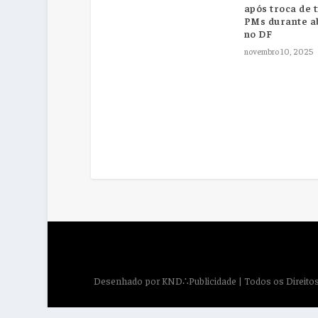
após troca de 
PMs durante 
no DF
novembro 10, 2025
Desenhado por
KND∴Publicidade
| Todos os Direit