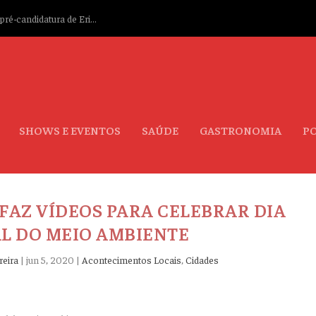
ré-candidatura de Eri...
SHOWS E EVENTOS
SAÚDE
GASTRONOMIA
PO
FAZ VÍDEOS PARA CELEBRAR DIA
L DO MEIO AMBIENTE
reira
|
jun 5, 2020
|
Acontecimentos Locais
,
Cidades