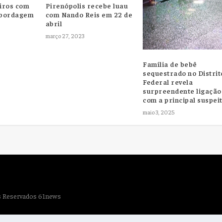
tiros com
Pirenópolis recebe luau
abordagem
com Nando Reis em 22 de
abril
março 27, 2023
Família de bebê
sequestrado no Distrit
Federal revela
surpreendente ligação
com a principal suspei
maio 3, 2025
os Reservados 61news