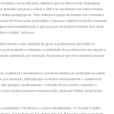
 Botânico, Lucas Miranda, adiantou que os vídeos terão linguagem
am aprender um pouco sobre o JBB e se aprofundar em outros temas
s visitas pedagógicas. “Não sabemos quem vai assistir aos conteúdos
pensado de forma mais generalista. Crianças e adultos poderão consumir
 gere uma sensibilização e que as pessoas tenham vontade de ir atrás
tar o Jardim”, reforçou.
eles sirvam como material de apoio a professores que estão se
 podem ajudar a estimular a criatividade dos professores na criação e
vação ambiental, por exemplo. Esperamos que esse material seja um
om a natureza é restaurador e promove mudanças profundas na saúde.
s, por exemplo, defendia que os efeitos restauradores e curativos do
 que qualquer medicamento. O desafio desse projeto, segundo o
e esse: tentar promover essa imersão, ainda que virtual, pelas belas
s a pandemia. Um deles é o nosso atendimento. O Cerrado é muito
aqueles que participam das visitas guiadas. É preciso estar conectado