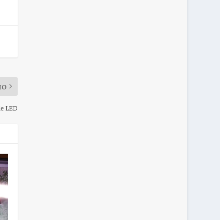
MO
de LED