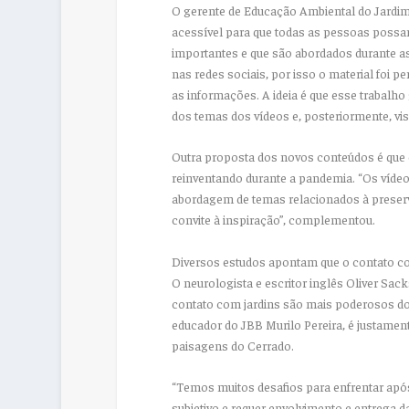
O gerente de Educação Ambiental do Jardim
acessível para que todas as pessoas poss
importantes e que são abordados durante a
nas redes sociais, por isso o material foi 
as informações. A ideia é que esse trabalho
dos temas dos vídeos e, posteriormente, visi
Outra proposta dos novos conteúdos é que 
reinventando durante a pandemia. “Os vídeos
abordagem de temas relacionados à preser
convite à inspiração”, complementou.
Diversos estudos apontam que o contato c
O neurologista e escritor inglês Oliver Sack
contato com jardins são mais poderosos do
educador do JBB Murilo Pereira, é justament
paisagens do Cerrado.
“Temos muitos desafios para enfrentar apó
subjetivo e requer envolvimento e entrega d