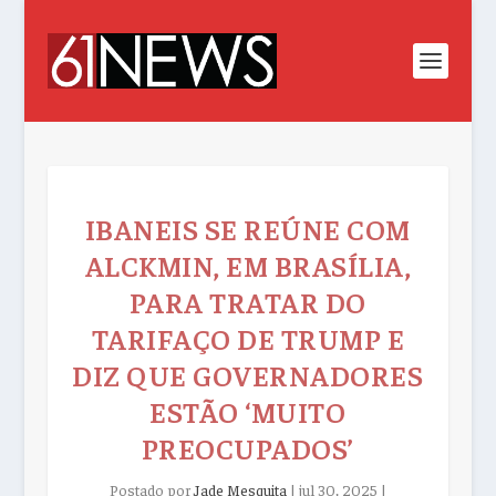
IBANEIS SE REÚNE COM
ALCKMIN, EM BRASÍLIA,
PARA TRATAR DO
TARIFAÇO DE TRUMP E
DIZ QUE GOVERNADORES
ESTÃO ‘MUITO
PREOCUPADOS’
Postado por
Jade Mesquita
|
jul 30, 2025
|