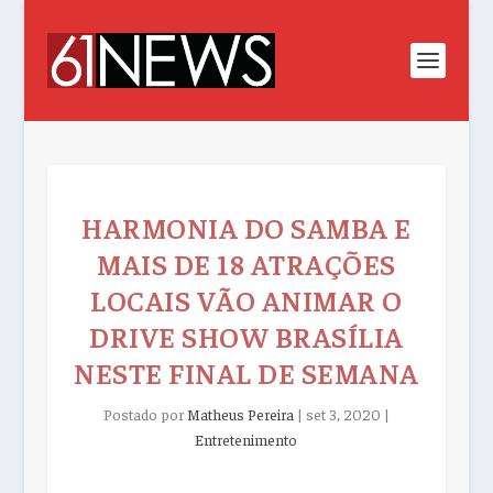
HARMONIA DO SAMBA E
MAIS DE 18 ATRAÇÕES
LOCAIS VÃO ANIMAR O
DRIVE SHOW BRASÍLIA
NESTE FINAL DE SEMANA
Postado por
Matheus Pereira
|
set 3, 2020
|
Entretenimento