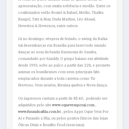
apresentação, com muita sofrência e modão. Entre os
confirmados estão Roniel & Rafael, Melão, Thalita
Rangel, Taty & May, Duda Martins, Léo Abaad,
Heverton & Heverson, entre outros.
Já no domingo, véspera de feriado, o swing da Bahia
vai desembarcar em Brasília para fazer todo mundo
dançar ao som da banda Harmonia do Samba,
comandado por Xanddy. O grupo baiano em atividade
desde 1993, sobe ao palco a partir das 22h, e promete
animar os brasilienses com seus principais hits
emplacados durante a toda carreira como
Tic
Nervoso
,
Vem neném
,
Menina quebra
e
Nova dança
.
Os ingressos custam a partir de R$ 40, podendo ser
adquiridos pelo site
www.oquevemporai.com
,
www.furandoafila.com.br
, pelos Apps Oque Vem Por
Aí e Furando a Fila, ou pelos pontos físicos das lojas
Óticas Diniz e Bendito Food (sem taxa);