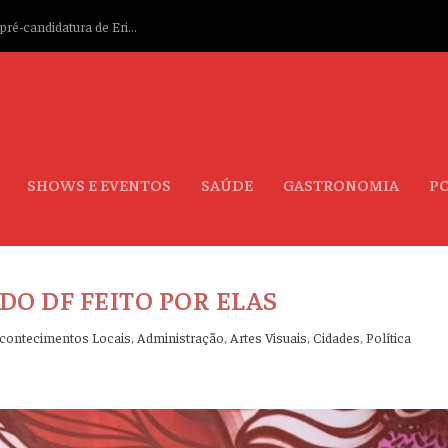
ré-candidatura de Eri...
SHOWS E EVENTOS
SAÚDE
GASTRONOMIA
PO
DO DF FEITO POR ELAS
contecimentos Locais
,
Administração
,
Artes Visuais
,
Cidades
,
Política