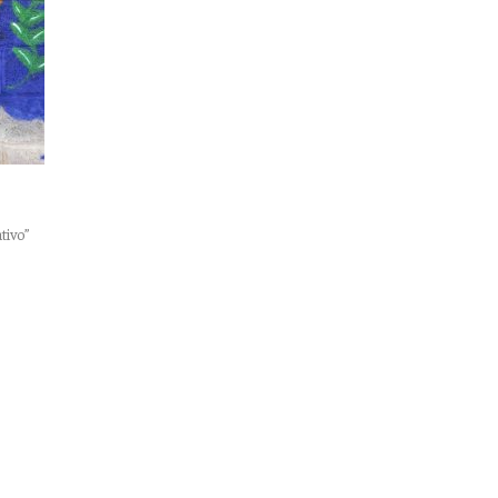
tivo”