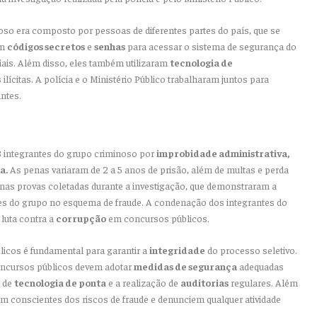
oso era composto por pessoas de diferentes partes do país, que se
am
códigos secretos
e
senhas
para acessar o sistema de segurança do
ais. Além disso, eles também utilizaram
tecnologia de
ilícitas. A polícia e o Ministério Público trabalharam juntos para
ntes.
13 integrantes do grupo criminoso por
improbidade administrativa,
a.
As penas variaram de 2 a 5 anos de prisão, além de multas e perda
da nas provas coletadas durante a investigação, que demonstraram a
tes do grupo no esquema de fraude. A condenação dos integrantes do
luta contra a
corrupção
em concursos públicos.
icos é fundamental para garantir a
integridade
do processo seletivo.
concursos públicos devem adotar
medidas de segurança
adequadas
o de
tecnologia de ponta
e a realização de
auditorias
regulares. Além
am conscientes dos riscos de fraude e denunciem qualquer atividade