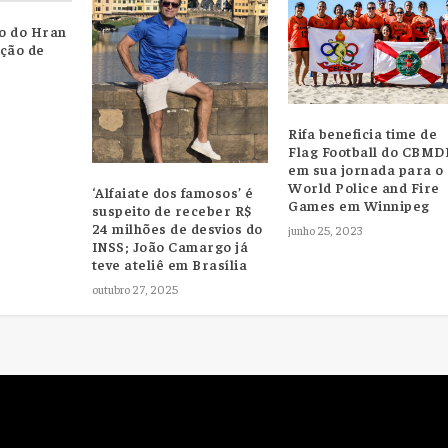
o do Hran
ação de
Rifa beneficia time de
Flag Football do CBMD
em sua jornada para o
World Police and Fire
‘Alfaiate dos famosos’ é
Games em Winnipeg
suspeito de receber R$
24 milhões de desvios do
junho 25, 2023
INSS; João Camargo já
teve ateliê em Brasília
outubro 27, 2025