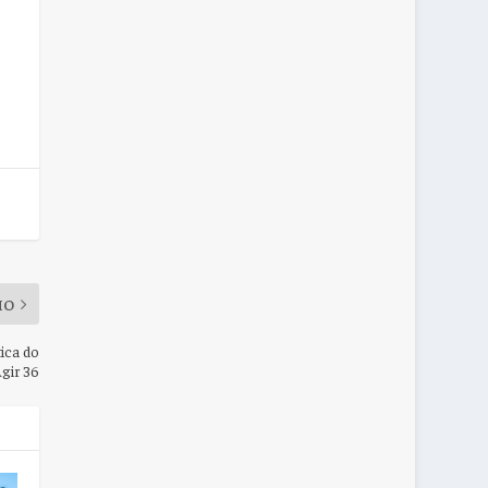
MO
tica do
Agir 36