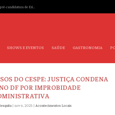
ré-candidatura de Eri...
SHOWS E EVENTOS
SAÚDE
GASTRONOMIA
PO
OS DO CESPE: JUSTIÇA CONDENA
 NO DF POR IMPROBIDADE
DMINISTRATIVA
esquita
|
nov 6, 2025
|
Acontecimentos Locais