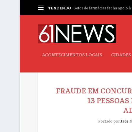
TENDENDO:
Setor de farmácias fecha apoio à p
ACONTECIMENTOS LOCAIS
CIDADES
FRAUDE EM CONCURS
13 PESSOAS
A
Postado por
Jade M