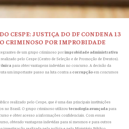
O CESPE: JUSTIÇA DO DF CONDENA 13
O CRIMINOSO POR IMPROBIDADE
integrantes de um grupo criminoso por
improbidade administrativa
realizado pelo Cespe (Centro de Seleção e de Promoção de Eventos).
rônica
para obter vantagens indevidas no concurso. A decisão da
senta um importante passo na luta contra a
corrupção
em concursos
ico realizado pelo Cespe, que é uma das principais instituições
os no Brasil. O grupo criminoso utilizou
tecnologia avançada
para
ncurso e obter acesso a informações confidenciais. Com essas
urso, obtendo vantagens indevidas para si mesmos e para outros
 investigação realizada pela polícia e pelo Ministério Público.