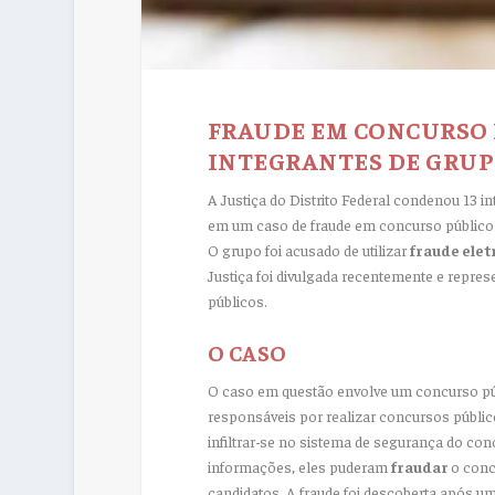
FRAUDE EM CONCURSO D
INTEGRANTES DE GRUP
A Justiça do Distrito Federal condenou 13 
em um caso de fraude em concurso público 
O grupo foi acusado de utilizar
fraude elet
Justiça foi divulgada recentemente e repre
públicos.
O CASO
O caso em questão envolve um concurso públ
responsáveis por realizar concursos públic
infiltrar-se no sistema de segurança do co
informações, eles puderam
fraudar
o conc
candidatos. A fraude foi descoberta após uma