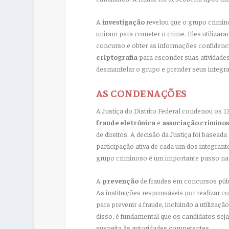
A
investigação
revelou que o grupo crimin
uniram para cometer o crime. Eles utilizar
concurso e obter as informações confidenci
criptografia
para esconder suas atividades 
desmantelar o grupo e prender seus integra
AS CONDENAÇÕES
A Justiça do Distrito Federal condenou os 
fraude eletrônica
e
associação criminos
de direitos. A decisão da Justiça foi basea
participação ativa de cada um dos integran
grupo criminoso é um importante passo na 
A
prevenção
de fraudes em concursos públ
As instituições responsáveis por realizar 
para prevenir a fraude, incluindo a utilizaçã
disso, é fundamental que os candidatos sej
suspeita às autoridades competentes.