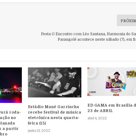
PRÓXI
Festa O Encontro com Léo Santana, Harmonia do S
Parangolé acontece neste sábado (7), em Br
ED GAMA em Brasília d
Estádio Mané Garrincha
23 de ABRIL
recebe festival de música
vará roda-
eletrônica nesta quarta-
nação no
abril 4, 2022
feira (15)
planada
 a partir
junho 13, 2022
mbro