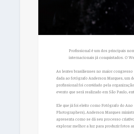
Profissional é um dos principais n
internacionais já conquistados. O W
As lentes brasilienses no maior congresso d
dada ao fotógrafo Anderson Marques, um d
profissional foi convidado pela organizaçã
evento que será realizado em São Paulo, en
Ele que já foi eleito como Fotógrafo do An
Photographers), Anderson Marques ministra
apresenta como se dá seu processo criativo
explorar melhor a luz para produzir fotos ar