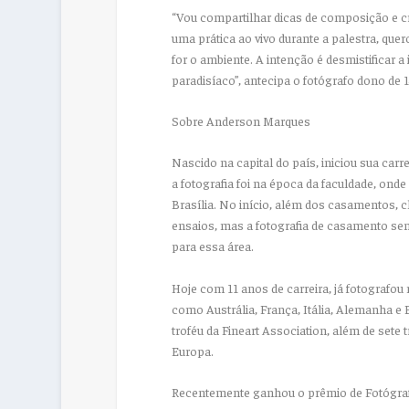
“Vou compartilhar dicas de composição e cr
uma prática ao vivo durante a palestra, quer
for o ambiente. A intenção é desmistificar a
paradisíaco”, antecipa o fotógrafo dono de
Sobre Anderson Marques
Nascido na capital do país, iniciou sua car
a fotografia foi na época da faculdade, ond
Brasília. No início, além dos casamentos, c
ensaios, mas a fotografia de casamento sem
para essa área.
Hoje com 11 anos de carreira, já fotograf
como Austrália, França, Itália, Alemanha e 
troféu da Fineart Association, além de se
Europa.
Recentemente ganhou o prêmio de Fotógraf