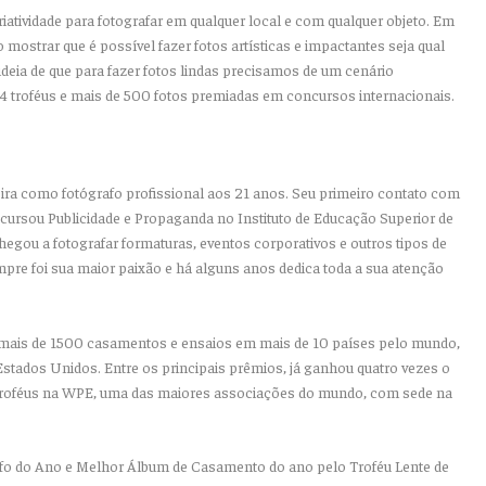
iatividade para fotografar em qualquer local e com qualquer objeto. Em
o mostrar que é possível fazer fotos artísticas e impactantes seja qual
 ideia de que para fazer fotos lindas precisamos de um cenário
 14 troféus e mais de 500 fotos premiadas em concursos internacionais.
reira como fotógrafo profissional aos 21 anos. Seu primeiro contato com
e cursou Publicidade e Propaganda no Instituto de Educação Superior de
hegou a fotografar formaturas, eventos corporativos e outros tipos de
pre foi sua maior paixão e há alguns anos dedica toda a sua atenção
ou mais de 1500 casamentos e ensaios em mais de 10 países pelo mundo,
Estados Unidos. Entre os principais prêmios, já ganhou quatro vezes o
te troféus na WPE, uma das maiores associações do mundo, com sede na
o do Ano e Melhor Álbum de Casamento do ano pelo Troféu Lente de