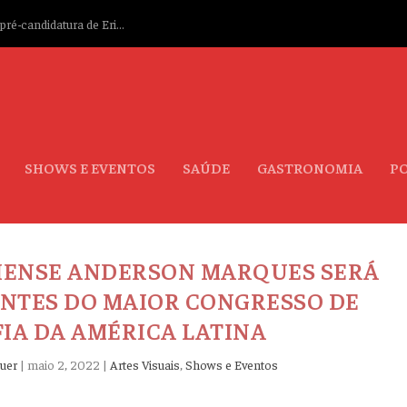
ré-candidatura de Eri...
SHOWS E EVENTOS
SAÚDE
GASTRONOMIA
PO
IENSE ANDERSON MARQUES SERÁ
NTES DO MAIOR CONGRESSO DE
IA DA AMÉRICA LATINA
uer
|
maio 2, 2022
|
Artes Visuais
,
Shows e Eventos