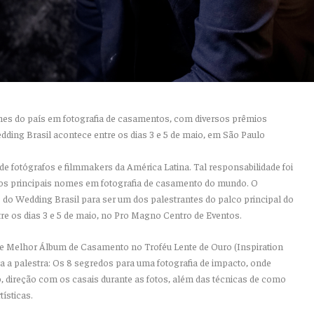
omes do país em fotografia de casamentos, com diversos prêmios
edding Brasil acontece entre os dias 3 e 5 de maio, em São Paulo
e fotógrafos e filmmakers da América Latina. Tal responsabilidade foi
os principais nomes em fotografia de casamento do mundo. O
o do Wedding Brasil para ser um dos palestrantes do palco principal do
tre os dias 3 e 5 de maio, no Pro Magno Centro de Eventos.
o e Melhor Álbum de Casamento no Troféu Lente de Ouro (Inspiration
 a palestra:
Os 8 segredos para uma fotografia de impacto
, onde
, direção com os casais durante as fotos, além das técnicas de como
tísticas.