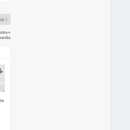
MO
amba e
asília
ia