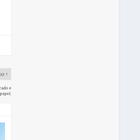
MO
cado e
 papel.