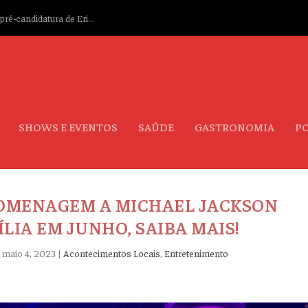
ré-candidatura de Eri...
SHOWS E EVENTOS
SAÚDE
GASTRONOMIA
PO
OMENAGEM A MICHAEL JACKSON
LIA EM JUNHO, SAIBA MAIS!
|
maio 4, 2023
|
Acontecimentos Locais
,
Entretenimento