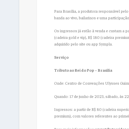
Para Brasília, a produtora responsável pe
banda ao vivo, bailarinos e uma participação
Os ingressos já estão à venda e custam a par
(cadeira gold e vip), R$ 180 (cadeira premi
adquirido pelo site ou app Sympla.
Serviço
Tributo ao Rei do Pop – Brasília
Onde: Centro de Convenções Ulysses Guim
Quando: 17 de junho de 2023, sábado, às 2
Ingressos: a partir de R$ 80 (cadeira superio
premium), com valores referentes ao primeir
Para mais informações:
www.tributoreidop