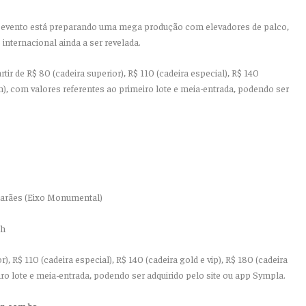
lo evento está preparando uma mega produção com elevadores de palco,
 internacional ainda a ser revelada.
tir de R$ 80 (cadeira superior), R$ 110 (cadeira especial), R$ 140
um), com valores referentes ao primeiro lote e meia-entrada, podendo ser
arães (Eixo Monumental)
2h
r), R$ 110 (cadeira especial), R$ 140 (cadeira gold e vip), R$ 180 (cadeira
o lote e meia-entrada, podendo ser adquirido pelo site ou app Sympla.
op.com.br