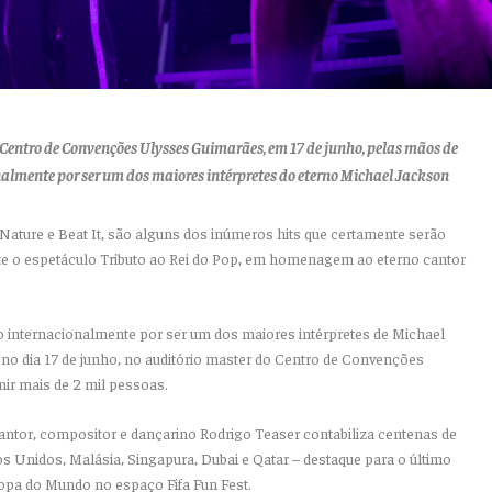
o Centro de Convenções Ulysses Guimarães, em 17 de junho, pelas mãos de
almente por ser um dos maiores intérpretes do eterno Michael Jackson
n Nature e Beat It, são alguns dos inúmeros hits que certamente serão
te o espetáculo Tributo ao Rei do Pop, em homenagem ao eterno cantor
 internacionalmente por ser um dos maiores intérpretes de Michael
no dia 17 de junho, no auditório master do Centro de Convenções
ir mais de 2 mil pessoas.
antor, compositor e dançarino Rodrigo Teaser contabiliza centenas de
s Unidos, Malásia, Singapura, Dubai e Qatar – destaque para o último
opa do Mundo no espaço Fifa Fun Fest.