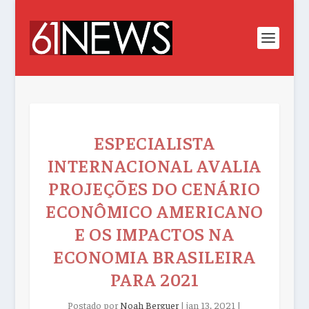
ESPECIALISTA
INTERNACIONAL AVALIA
PROJEÇÕES DO CENÁRIO
ECONÔMICO AMERICANO
E OS IMPACTOS NA
ECONOMIA BRASILEIRA
PARA 2021
Postado por
Noah Berguer
|
jan 13, 2021
|