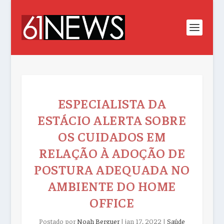
ESPECIALISTA DA
ESTÁCIO ALERTA SOBRE
OS CUIDADOS EM
RELAÇÃO À ADOÇÃO DE
POSTURA ADEQUADA NO
AMBIENTE DO HOME
OFFICE
Postado por
Noah Berguer
|
jan 17, 2022
|
Saúde