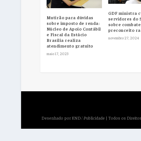
GDF ministra 
Mutirão para dúvidas
servidores do
sobre imposto de renda:
sobre combate
Núcleo de Apoio Contábil
preconceito ra
e Fiscal da Estácio
novembro 27, 2024
Brasília realiza
atendimento gratuito
maio 17, 2023
Desenhado por
KND∴Publicidade
| Todos os Direit