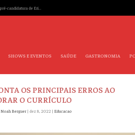
ré-candidatura de Eri...
SHOWS E EVENTOS
SAÚDE
GASTRONOMIA
PO
ONTA OS PRINCIPAIS ERROS AO
ORAR O CURRÍCULO
r
Noah Berguer
|
dez 8, 2022
|
Educacao