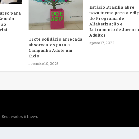
Estácio Brasília abre
nova turma para a edi
curso para
do Programa de
 Senado
Alfabetização e
 ao
Letramento de Jovens 
cial
Adultos
Trote solidário arrecada
agosto 17, 2022
absorventes para a
Campanha Adote um
Ciclo
novembro 10, 2023
os Reservados 61news