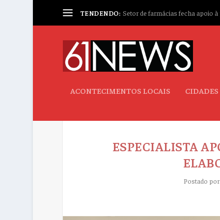
TENDENDO:
Setor de farmácias fecha apoio à p
ACONTECIMENTOS LOCAIS
CIDADES
ESPECIALISTA AP
ELAB
Postado po