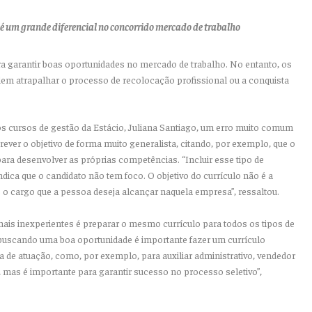
 é um grande diferencial no concorrido mercado de trabalho
ara garantir boas oportunidades no mercado de trabalho. No entanto, os
m atrapalhar o processo de recolocação profissional ou a conquista
s cursos de gestão da Estácio, Juliana Santiago, um erro muito comum
rever o objetivo de forma muito generalista, citando, por exemplo, que o
ara desenvolver as próprias competências. “Incluir esse tipo de
dica que o candidato não tem foco. O objetivo do currículo não é a
s o cargo que a pessoa deseja alcançar naquela empresa”, ressaltou.
nais inexperientes é preparar o mesmo currículo para todos os tipos de
 buscando uma boa oportunidade é importante fazer um currículo
 de atuação, como, por exemplo, para auxiliar administrativo, vendedor
 mas é importante para garantir sucesso no processo seletivo”,