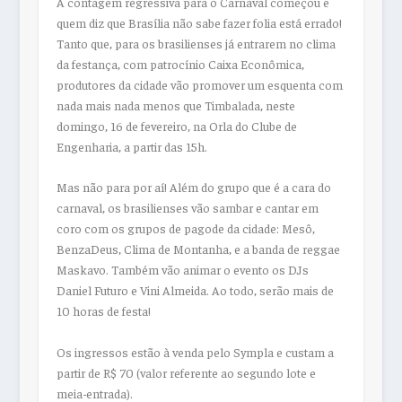
A contagem regressiva para o Carnaval começou e
quem diz que Brasília não sabe fazer folia está errado!
Tanto que, para os brasilienses já entrarem no clima
da festança, com patrocínio Caixa Econômica,
produtores da cidade vão promover um esquenta com
nada mais nada menos que Timbalada, neste
domingo, 16 de fevereiro, na Orla do Clube de
Engenharia, a partir das 15h.
Mas não para por aí! Além do grupo que é a cara do
carnaval, os brasilienses vão sambar e cantar em
coro com os grupos de pagode da cidade: Mesô,
BenzaDeus, Clima de Montanha, e a banda de reggae
Maskavo. Também vão animar o evento os DJs
Daniel Futuro e Vini Almeida. Ao todo, serão mais de
10 horas de festa!
Os ingressos estão à venda pelo Sympla e custam a
partir de R$ 70 (valor referente ao segundo lote e
meia-entrada).