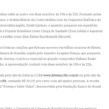
Gardner subir ao palco em duas sessões: às 19h e às 21h. Formado pelas
raes, o violista Márcio da Costa (violista solo da Orquestra Sinfônica do
oloncelista inglês, David Gardner, o quarteto preparou um repertório
ica Popular Brasileira como Chega de Saudade (Tom Jobim) e Aquarela
ica erudita como Eine Kleine Nachtmusik (Mozart).
iar icônicas canções que fizeram sucesso em trilhas sonoras de filmes,
Câmara de Brasília, regida pelo maestro Joaquim França, que preparou
 cinema, com foco especial ao grande compositor italiano Ennio
lho. A apresentação contará com duas sessões: às 19h e às 21h.
nda pelo site do Drive in CCBB
www.driveinccbb.com.br
ou pelo site da
-ccbb
, custando R$ 30,00 por carro com até quatro pessoas. A receita
ial “Proteja e Salve Vidas!”, desenvolvida pela Fundação Banco do Brasil.
 de 1990, a Orquestra de Câmara de Brasília é formada por músicos