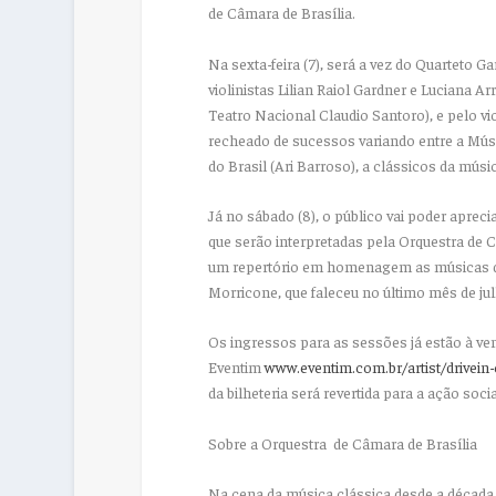
de Câmara de Brasília.
Na sexta-feira (7), será a vez do Quarteto 
violinistas Lilian Raiol Gardner e Luciana Ar
Teatro Nacional Claudio Santoro), e pelo vi
recheado de sucessos variando entre a Mús
do Brasil (Ari Barroso), a clássicos da mús
Já no sábado (8), o público vai poder aprec
que serão interpretadas pela Orquestra de 
um repertório em homenagem as músicas de
Morricone, que faleceu no último mês de ju
Os ingressos para as sessões já estão à ve
Eventim
www.eventim.com.br/artist/drivein
da bilheteria será revertida para a ação soc
Sobre a Orquestra de Câmara de Brasília
Na cena da música clássica desde a década