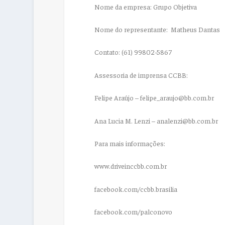
Nome da empresa: Grupo Objetiva
Nome do representante: Matheus Dantas
Contato: (61) 99802-5867
Assessoria de imprensa CCBB:
Felipe Araújo – felipe_araujo@bb.com.br
Ana Lucia M. Lenzi – analenzi@bb.com.br
Para mais informações:
www.driveinccbb.com.br
facebook.com/ccbb.brasilia
facebook.com/palconovo