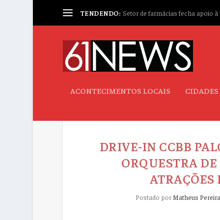
TENDENDO:
Setor de farmácias fecha apoio à p
ACONTECIMENTOS LOCAIS
CIDADES
DRIVE-IN CCBB PA
ORQUESTRA DE 
ATRAÇÕES 
Postado por
Matheus Pereir