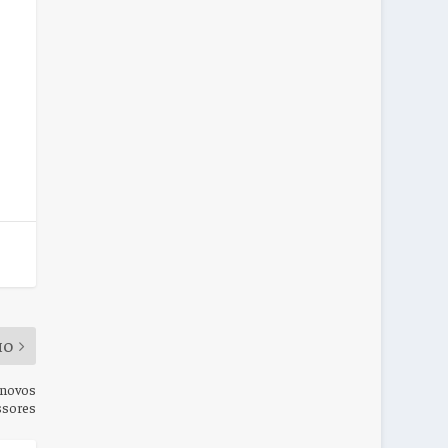
MO
 novos
ssores