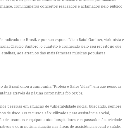
ormance, com inúmeros concertos realizados e aclamados pelo público
ês radicado no Brasil, e por sua esposa Lilian Raiol Gardner, violonista e
ional Claudio Santoro, o quarteto é conhecido pelo seu repertório que
 eruditas, aos arranjos das mais famosas músicas populares
 do Brasil criou a campanha “Proteja e Salve Vidas!”, em que pessoas
rias através da página coronavirus.fbb.org.br.
tende pessoas em situação de vulnerabilidade social, buscando, sempre
os de risco. Os recursos são utilizados para assistência social,
ção de insumos e equipamentos hospitalares e repassados à sociedade
rativos e com notória atuação nas áreas de assistência social e saúde.