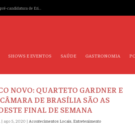
ré-candidatura de Eri...
SHOWS E EVENTOS
SAÚDE
GASTRONOMIA
PO
LCO NOVO: QUARTETO GARDNER E
CÂMARA DE BRASÍLIA SÃO AS
DESTE FINAL DE SEMANA
a
|
ago 5, 2020
|
Acontecimentos Locais
,
Entretenimento