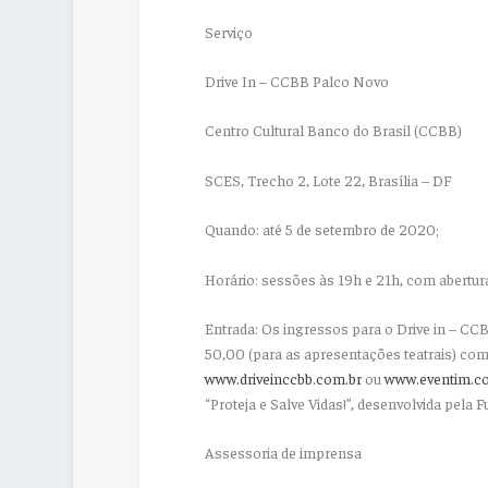
Serviço
Drive In – CCBB Palco Novo
Centro Cultural Banco do Brasil (CCBB)
SCES, Trecho 2, Lote 22, Brasília – DF
Quando: até 5 de setembro de 2020;
Horário: sessões às 19h e 21h, com abertu
Entrada: Os ingressos para o Drive in – C
50,00 (para as apresentações teatrais) com 
www.driveinccbb.com.br
ou
www.eventim.com
“Proteja e Salve Vidas!”, desenvolvida pela
Assessoria de imprensa