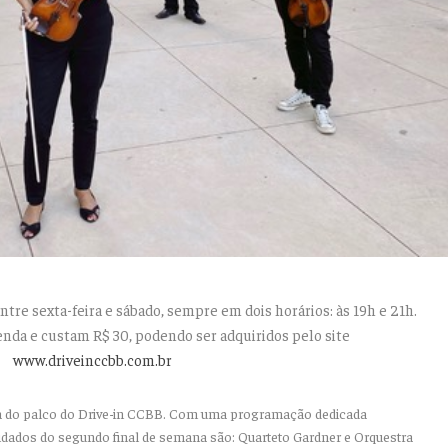
tre sexta-feira e sábado, sempre em dois horários: às 19h e 21h.
venda e custam R$ 30, podendo ser adquiridos pelo site
www.driveinccbb.com.br
ta do palco do Drive-in CCBB. Com uma programação dedicada
idados do segundo final de semana são: Quarteto Gardner e Orquestra