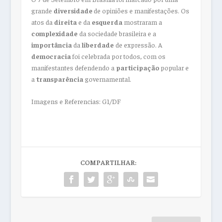
grande
diversidade
de opiniões e manifestações. Os
atos da
direita
e da
esquerda
mostraram a
complexidade
da sociedade brasileira e a
importância
da
liberdade
de expressão. A
democracia
foi celebrada por todos, com os
manifestantes defendendo a
participação
popular e
a
transparência
governamental.
Imagens e Referencias: G1/DF
COMPARTILHAR: