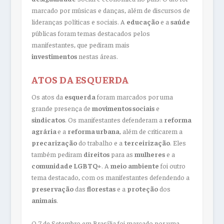
marcado por músicas e danças, além de discursos de
lideranças políticas e sociais. A
educação
e a
saúde
públicas foram temas destacados pelos
manifestantes, que pediram mais
investimentos
nestas áreas.
ATOS DA ESQUERDA
Os atos da
esquerda
foram marcados por uma
grande presença de
movimentos sociais
e
sindicatos
. Os manifestantes defenderam a
reforma
agrária
e a
reforma urbana
, além de criticarem a
precarização
do trabalho e a
terceirização
. Eles
também pediram
direitos
para as
mulheres
e a
comunidade LGBTQ+
. A
meio
ambiente
foi outro
tema destacado, com os manifestantes defendendo a
preservação
das
florestas
e a
proteção
dos
animais
.
O 7 de Setembro em Brasília foi marcado por uma