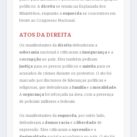
políticos. A
direita
se reuniu na Esplanada dos
Ministérios, enquanto a
esquerda
se concentrou em
frente ao Congresso Nacional.
ATOS DA DIREITA
Os manifestantes da
direita
defenderam a
soberania
nacional e criticaram a
insegurança
e a
corrupção
no país. Eles também pediram
justiça
para os presos políticos e
anistia
para os
acusados de crimes durante os protestos. O ato foi
marcado por discursos de lideranças políticas e
religiosas, que defenderam a
família
e a
moralidade
.
A
segurança
foi reforçada na área, com a presença
de policiais militares e federais.
Os manifestantes da
esquerda
, por outro lado,
defenderam a
democracia
e a
liberdade
de
expressão. Eles criticaram a
opressão
e a
desigualdade
social e econômica no país. O ato foi