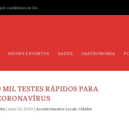
ré-candidatura de Eri...
SHOWS E EVENTOS
SAÚDE
GASTRONOMIA
PO
0 MIL TESTES RÁPIDOS PARA
CORONAVÍRUS
ira
|
maio 12, 2020
|
Acontecimentos Locais
,
Cidades