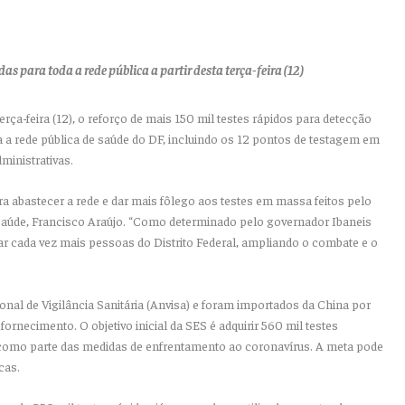
as para toda a rede pública a partir desta terça-feira (12)
erça-feira (12), o reforço de mais 150 mil testes rápidos para detecção
da a rede pública de saúde do DF, incluindo os 12 pontos de testagem em
ministrativas.
a abastecer a rede e dar mais fôlego aos testes em massa feitos pelo
e Saúde, Francisco Araújo. “Como determinado pelo governador Ibaneis
r cada vez mais pessoas do Distrito Federal, ampliando o combate e o
nal de Vigilância Sanitária (Anvisa) e foram importados da China por
ornecimento. O objetivo inicial da SES é adquirir 560 mil testes
, como parte das medidas de enfrentamento ao coronavírus. A meta pode
cas.