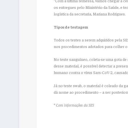
“Com a última remessa, vamos chegar a cer
os entregues pelo Ministério da Saúde, e te
logística da secretaria, Mariana Rodrigues.
Tipos de testagem
Todos os testes a serem adquiridos pela S
nos procedimentos adotados para colher o 
No teste sanguíneo, coleta-se uma gota de s
desse material, é possível detectar a prese
humano contra o vírus Sars-CoV-2, causador
Já no teste swab, o material é coleado da g
dá nome ao procedimento – a ser posteriorm
*
Com informações da SES