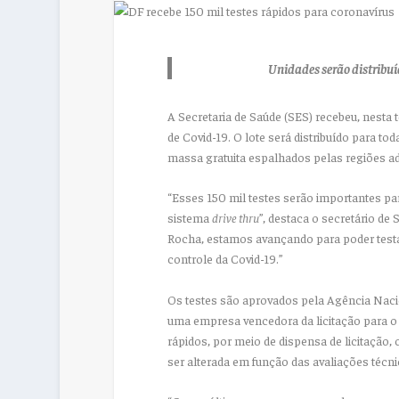
Unidades serão distribuíd
A Secretaria de Saúde (SES) recebeu, nesta t
de Covid-19. O lote será distribuído para to
massa gratuita espalhados pelas regiões ad
“Esses 150 mil testes serão importantes par
sistema
drive thru
”, destaca o secretário d
Rocha, estamos avançando para poder testa
controle da Covid-19.”
Os testes são aprovados pela Agência Nacio
uma empresa vencedora da licitação para o f
rápidos, por meio de dispensa de licitação
ser alterada em função das avaliações técni