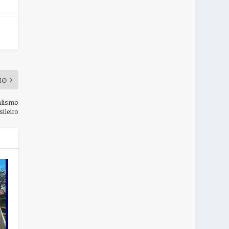
MO
alismo
sileiro