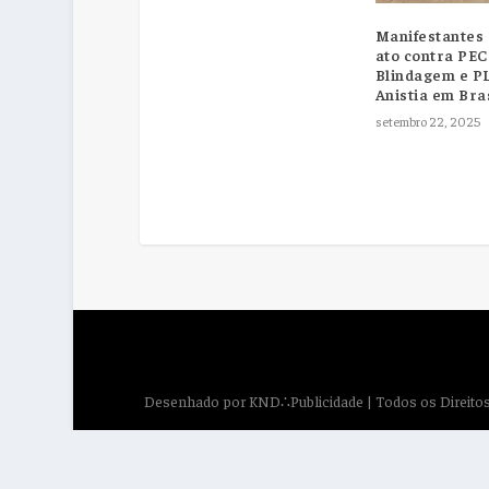
Manifestantes
ato contra PEC
Blindagem e P
Anistia em Bras
setembro 22, 2025
Desenhado por
KND∴Publicidade
| Todos os Direit