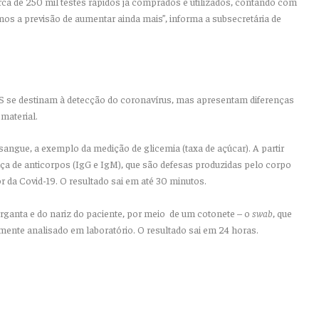
ca de 250 mil testes rápidos já comprados e utilizados, contando com
mos a previsão de aumentar ainda mais”, informa a subsecretária de
ES se destinam à detecção do coronavírus, mas apresentam diferenças
material.
angue, a exemplo da medição de glicemia (taxa de açúcar). A partir
nça de anticorpos (IgG e IgM), que são defesas produzidas pelo corpo
 da Covid-19. O resultado sai em até 30 minutos.
arganta e do nariz do paciente, por meio de um cotonete – o
swab
, que
ente analisado em laboratório. O resultado sai em 24 horas.