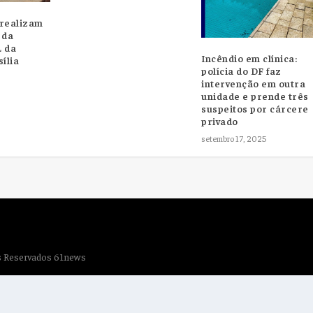
 realizam
 da
L da
Incêndio em clínica:
ília
polícia do DF faz
intervenção em outra
unidade e prende três
suspeitos por cárcere
privado
setembro 17, 2025
os Reservados 61news