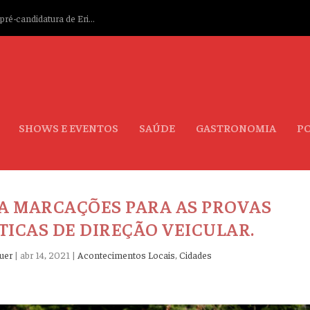
ré-candidatura de Eri...
SHOWS E EVENTOS
SAÚDE
GASTRONOMIA
PO
A MARCAÇÕES PARA AS PROVAS
TICAS DE DIREÇÃO VEICULAR.
uer
|
abr 14, 2021
|
Acontecimentos Locais
,
Cidades