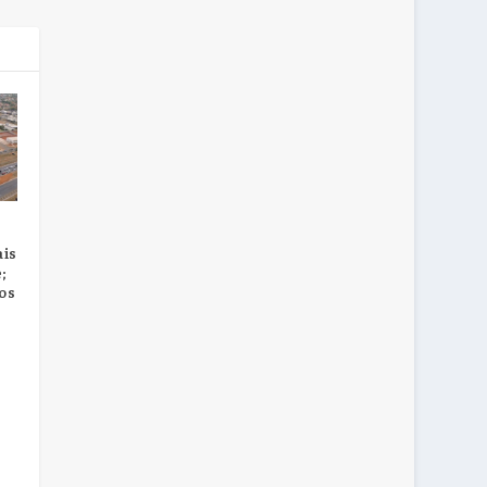
ais
;
os