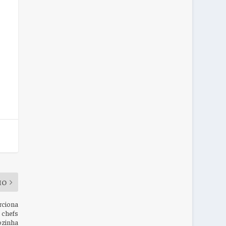
MO
rciona
s chefs
ozinha