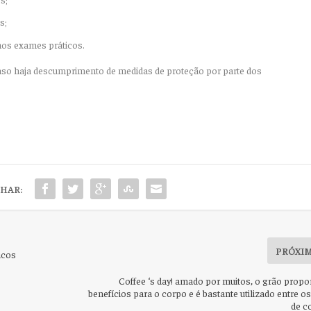
s;
 nos exames práticos.
aso haja descumprimento de medidas de proteção por parte dos
HAR:
PRÓXI
icos
Coffee ‘s day! amado por muitos, o grão propo
benefícios para o corpo e é bastante utilizado entre o
de c