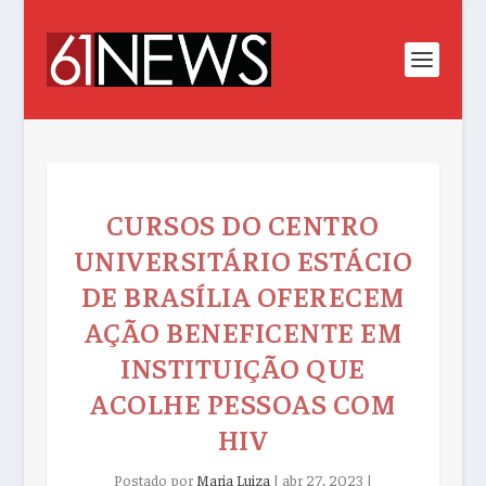
CURSOS DO CENTRO
UNIVERSITÁRIO ESTÁCIO
DE BRASÍLIA OFERECEM
AÇÃO BENEFICENTE EM
INSTITUIÇÃO QUE
ACOLHE PESSOAS COM
HIV
Postado por
Maria Luiza
|
abr 27, 2023
|