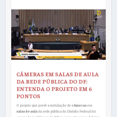
CÂMERAS EM SALAS DE AULA
DA REDE PÚBLICA DO DF:
ENTENDA O PROJETO EM 6
PONTOS
O projeto que prevê a instalação de
câmeras
em
salas de aula
da rede pública do Distrito Federal foi