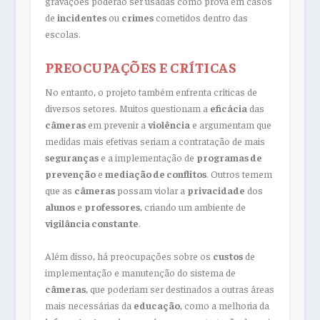
gravações poderão ser usadas como prova em casos
de
incidentes
ou
crimes
cometidos dentro das
escolas.
PREOCUPAÇÕES E CRÍTICAS
No entanto, o projeto também enfrenta críticas de
diversos setores. Muitos questionam a
eficácia
das
câmeras
em prevenir a
violência
e argumentam que
medidas mais efetivas seriam a contratação de mais
seguranças
e a implementação de
programas de
prevenção
e
mediação de conflitos
. Outros temem
que as
câmeras
possam violar a
privacidade
dos
alunos
e
professores
, criando um ambiente de
vigilância constante
.
Além disso, há preocupações sobre os
custos
de
implementação e manutenção do sistema de
câmeras
, que poderiam ser destinados a outras áreas
mais necessárias da
educação
, como a melhoria da