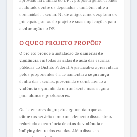
aprovado na Câmara do DF. A proposta gerou debates
acalorados entre os deputados e também entre a
comunidade escolar. Neste artigo, vamos explorar os
principais pontos do projeto e suas implicações para
a
educação
no DF.
O QUE O PROJETO PROPÕE?
O projeto propõe a instalação de
câmeras de
vigilância
em todas as
salas de aula
das escolas
públicas do Distrito Federal. A justificativa apresentada
pelos proponentes é a de aumentar a
segurança
dentro das escolas, prevenindo e combatendo a
violência
e garantindo um ambiente mais seguro
para
alunos
e
professores
.
Os defensores do projeto argumentam que as
câmeras
servirão como um elemento dissuasório,
reduzindo a ocorrência de
atos de violência
e
bullying
dentro das escolas. Além disso, as