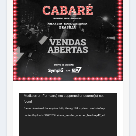
Tocador
Media error: Format(s) not supported or source(s) not
found
de
Fazer download do arquivo: http://emg.1b9.mytemp.website/wp-
vídeo
content/uploads/2022/03/cabare_vendas_abertas_feed.mp4?_=1