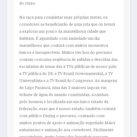
do curso
Na raça para conquistar suas próprias metas, os
corredores se beneficiarão de uma rota que os levará
a explorar um pouco da maravilhosa cidade que
habitam. É aguardado com ansiedade um dia
maravilhoso que contará com muitos momentos
únicos e inesquecíveis. Muitos trechos do percurso
contam com uma seqüência de subidas e descidas das
escadarias de umas das 4 TVs públicas de nosso país:
a TV pública do DF, a TV Brasil Governamental, a TV
Universitária e a TV Brasil do Congresso. As margens
do Lago Paranoá, uma das 3 maiores lagoas em
volume de água do mundo construídas, sozinhas,
pelo homem e localizada em um único estado da
federação, esse que é nosso estado, também contará
com público During o percurso, contando com
muitos pontos de apoio e animação sugerindo Maior
entusiasmo e animação aos corredores. Fácilmente
encontráveis, muito longe dos hospitais para um