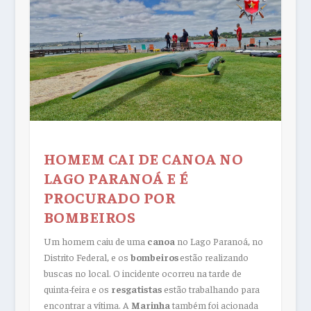
HOMEM CAI DE CANOA NO
LAGO PARANOÁ E É
PROCURADO POR
BOMBEIROS
Um homem caiu de uma
canoa
no Lago Paranoá, no
Distrito Federal, e os
bombeiros
estão realizando
buscas no local. O incidente ocorreu na tarde de
quinta-feira e os
resgatistas
estão trabalhando para
encontrar a vítima. A
Marinha
também foi acionada