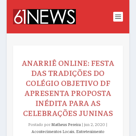
ANARRIÊ ONLINE: FESTA
DAS TRADIÇÕES DO
COLÉGIO OBJETIVO DF
APRESENTA PROPOSTA
INÉDITA PARA AS
CELEBRAÇÕES JUNINAS
Postado por
Matheus Pereira
|
jun 2, 2020
|
Acontecimentos Locais
,
Entretenimento