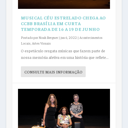
MUSICAL CÉU ESTRELADO CHEGA AO
CCBB BRASÍLIA EM CURTA
TEMPORADA DE 16 A 19 DE JUNHO
Postado por
Noah Berguer
|
jun 6, 2022
|
Acontecimentos
Locais
,
Artes Visuais
O espetáculo resgata músicas que fazem parte de
nossa memória afetiva em uma história que reflete...
CONSULTE MAIS INFORMAÇÃO