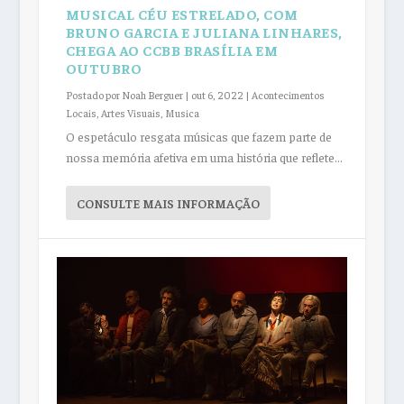
MUSICAL CÉU ESTRELADO, COM
BRUNO GARCIA E JULIANA LINHARES,
CHEGA AO CCBB BRASÍLIA EM
OUTUBRO
Postado por
Noah Berguer
|
out 6, 2022
|
Acontecimentos
Locais
,
Artes Visuais
,
Musica
O espetáculo resgata músicas que fazem parte de
nossa memória afetiva em uma história que reflete...
CONSULTE MAIS INFORMAÇÃO